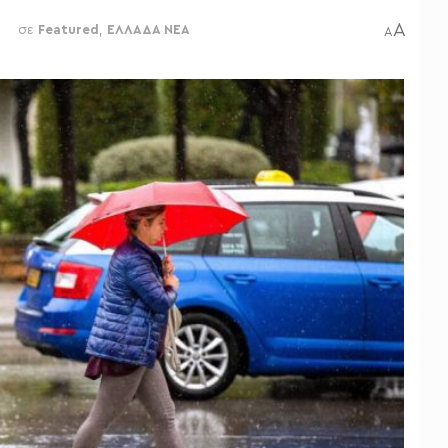
A
σε
Featured
,
ΕΛΛΑΔΑ ΝΕΑ
A