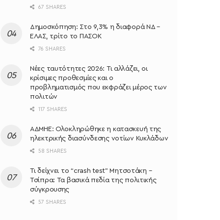
67 SHARES
Δημοσκόπηση: Στο 9,3% η διαφορά ΝΔ –
ΕΛΑΣ, τρίτο το ΠΑΣΟΚ
76 SHARES
Νέες ταυτότητες 2026: Τι αλλάζει, οι
κρίσιμες προθεσμίες και ο
προβληματισμός που εκφράζει μέρος των
πολιτών
117 SHARES
ΑΔΜΗΕ: Ολοκληρώθηκε η κατασκευή της
ηλεκτρικής διασύνδεσης νοτίων Κυκλάδων
58 SHARES
Τι δείχνει το “crash test” Μητσοτάκη –
Τσίπρα: Τα βασικά πεδία της πολιτικής
σύγκρουσης
57 SHARES