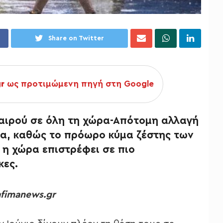
Share on Twitter
gr
ως προτιμώμενη πηγή στη Google
καιρού σε όλη τη χώρα-
Απότομη αλλαγή
δα, καθώς το πρόωρο κύμα ζέστης των
 η χώρα επιστρέφει σε πιο
κες.
afimanews.gr