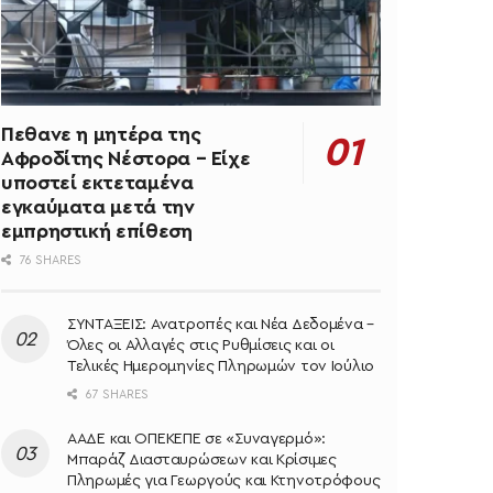
Πεθανε η μητέρα της
Αφροδίτης Νέστορα – Είχε
υποστεί εκτεταμένα
εγκαύματα μετά την
εμπρηστική επίθεση
76 SHARES
ΣΥΝΤΑΞΕΙΣ: Ανατροπές και Νέα Δεδομένα –
Όλες οι Αλλαγές στις Ρυθμίσεις και οι
Τελικές Ημερομηνίες Πληρωμών τον Ιούλιο
67 SHARES
ΑΑΔΕ και ΟΠΕΚΕΠΕ σε «Συναγερμό»:
Μπαράζ Διασταυρώσεων και Κρίσιμες
Πληρωμές για Γεωργούς και Κτηνοτρόφους