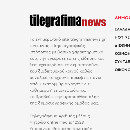
ΔΗΜΟΦ
ΕΛΛΑΔΑ
HOT N
Το ενημερωτικό site tilegrafimanews.gr
ΔΙΕΘΝΗ
είναι ένας ειδησεογραφικός
ιστότοπος με βασικό χαρακτηριστικό
ΚΟΙΝΩΝ
του, την εγκυρότητα της είδησης και
ΣΥΝΤΑΞ
έτσι έχει κερδίσει την εμπιστοσύνη
ΟΙΚΟΝΟ
του διαδικτυακού κοινού καθώς
συνολικά το έχουν επισκεφτεί πάνω
από 3 εκατομμύρια χρηστών. Η
καθημερινή επισκεψιμότητα
επιβραβεύει την προσπάθεια όλης
της δημοσιογραφικής ομάδας μας.
Τηλεγράφημα Αριθμός μέλους -
Μητρώο online media: 12528
Υπουργείο Ψηφιακής πολιτικής,