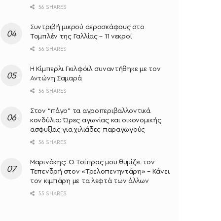
56 SHARES
Συντριβή μικρού αεροσκάφους στο
Τομπλέν της Γαλλίας – 11 νεκροί
56 SHARES
Η Κίμπερλι Γκιλφόιλ συναντήθηκε με τον
Αντώνη Σαμαρά
56 SHARES
Στον “πάγο” τα αγροπεριβαλλοντικά
κονδύλια: Ώρες αγωνίας και οικονομικής
ασφυξίας για χιλιάδες παραγωγούς
56 SHARES
Μαρινάκης: Ο Τσίπρας μου θυμίζει τον
Τεπενδρή στον «Τρελοπενηντάρη» – Κάνει
τον κιμπάρη με τα λεφτά των άλλων
55 SHARES