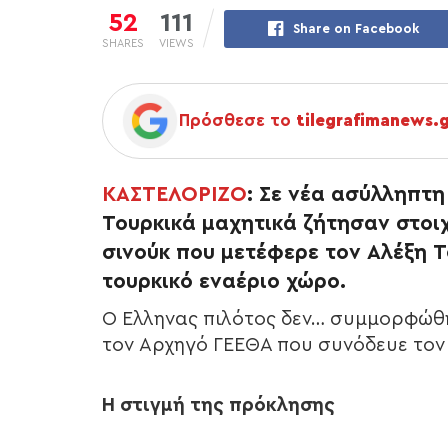
52
111
Share on Facebook
SHARES
VIEWS
Πρόσθεσε το
tilegrafimanews.
ΚΑΣΤΕΛΟΡΙΖΟ
: Σε νέα ασύλληπτ
Τουρκικά μαχητικά ζήτησαν στοιχ
σινούκ που μετέφερε τον Αλέξη Τ
τουρκικό εναέριο χώρο.
Ο Έλληνας πιλότος δεν… συμμορφώθη
τον Αρχηγό ΓΕΕΘΑ που συνόδευε το
Η στιγμή της πρόκλησης