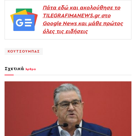
Πάτα εδώ και ακολούθησε το
TILEGRAFIMANEWS.gr στο
Google News και μάθε πρώτος
όλες τις ειδήσεις
ΚΟΥΤΣΟΥΜΠΑΣ
Σχετικά
Άρθρα