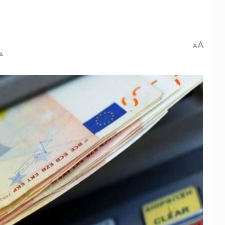
A
A
Α