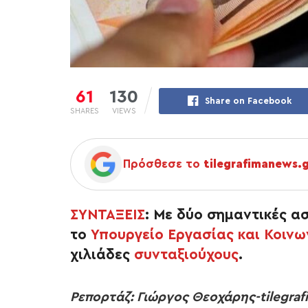
61
130
Share on Facebook
SHARES
VIEWS
Πρόσθεσε το
tilegrafimanews.
ΣΥΝΤΑΞΕΙΣ
:
Με δύο σημαντικές α
το
Υπουργείο Εργασίας και Κοιν
χιλιάδες
συνταξιούχους
.
Ρεπορτάζ: Γιώργος Θεοχάρης-tilegra