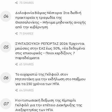
73 SHARES
Δολοφονία Βάγιας Νέστορα: Στα διεθνή
πρακτορεία η τραγωδία της
Θεσσαλονίκης – Μήνυμα μηδενικής ανοχής
από την κυβέρνηση
71 SHARES
ΣΥΝΤΑΞΙΟΥΧΟΙ- ΡΕΠΟΡΤΑΖ 2026: Έρχονται
μειώσεις στην ΕΑΣ έως 50%, νέα δεδομένα
στις επικουρικές – Ποιοι κερδίζουν, 7
παραδείγματα
65 SHARES
Το ευχαριστώ της Γκίλφοϊλ στον
Μητσοτάκη για την εκδήλωση στο Μαξίμου
για τα 250 χρόνια των ΗΠΑ
64 SHARES
Η εντυπωσιακή δεξίωση της Κίμπερλι
Γκιλφόιλ για την επέτειο Διακήρυξης της
Ανεξαρτησίας των ΗΠΑ