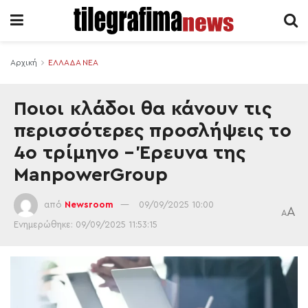
Αρχική
ΕΛΛΑΔΑ ΝΕΑ
Ποιοι κλάδοι θα κάνουν τις
περισσότερες προσλήψεις το
4ο τρίμηνο – Έρευνα της
ManpowerGroup
από
Newsroom
09/09/2025 10:00
A
A
Ενημερώθηκε: 09/09/2025 11:53:15