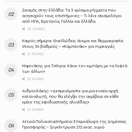
Σεισμός στην Ελλάδα: Τα 5 κρίσιμα ρήγματα που
ανησυχούν τους επιστήμονες – Τι λένε σεισμολόγοι
από ΗΠΑ, Βρετανία, Γαλλία και Ελλάδα
176 SHARES
Καιρός σήμερα: Θυελλώδεις άνεμοι και θερμοκρασία
στους 36 βαθμούς – «Καμπανάκι» για πυρκαγιές
55 SHARES
Μαρινάκης για Τσίπρα: Κάνει τον κιμπάρη με τα λεφτά
των άλλων»
55 SHARES
Ανδρουλάκης: «Δεσμευόμαστε για μια ενιαία αρχή
καταναλωτή, που θα ελέγξει την ακρίβεια σε κάθε
κρίκο της εφοδιαστικής αλυσίδας»
55 SHARES
Αττικά Πολυκαταστήματα: Επερκάλυψη της Δημόσιας
Προσφοράς – Συγκέντρωσε 212 εκατ. ευρώ