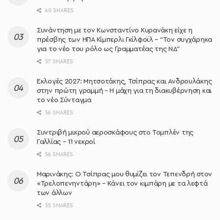
60 SHARES
Συνάντηση με τον Κωνσταντίνο Κυρανάκη είχε η
πρέσβης των ΗΠΑ Κίμπερλι Γκίλφοϊλ – “Τον συγχάρηκα
για το νέο του ρόλο ως Γραμματέας της ΝΔ”
57 SHARES
Εκλογές 2027: Μητσοτάκης, Τσίπρας και Ανδρουλάκης
στην πρώτη γραμμή – Η μάχη για τη διακυβέρνηση και
το νέο Σύνταγμα
56 SHARES
Συντριβή μικρού αεροσκάφους στο Τομπλέν της
Γαλλίας – 11 νεκροί
56 SHARES
Μαρινάκης: Ο Τσίπρας μου θυμίζει τον Τεπενδρή στον
«Τρελοπενηντάρη» – Κάνει τον κιμπάρη με τα λεφτά
των άλλων
55 SHARES