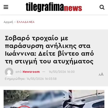
Αρχική
ΕΛΛΑΔΑ ΝΕΑ
Σοβαρό τροχαίο με
παράσυρση ανήλικης στα
Ιωάννινα: Δείτε βίντεο από
τη στιγμή του ατυχήματος
από
Newsroom
14/05/2026 16:00
A
A
Ενημερώθηκε: 14/05/2026 16:03:58