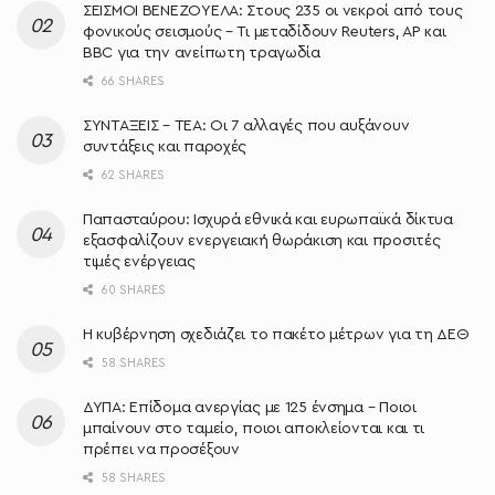
ΣΕΙΣΜΟΙ ΒΕΝΕΖΟΥΕΛΑ: Στους 235 οι νεκροί από τους
φονικούς σεισμούς – Τι μεταδίδουν Reuters, AP και
BBC για την ανείπωτη τραγωδία
66 SHARES
ΣΥΝΤΑΞΕΙΣ – ΤΕΑ: Οι 7 αλλαγές που αυξάνουν
συντάξεις και παροχές
62 SHARES
Παπασταύρου: Ισχυρά εθνικά και ευρωπαϊκά δίκτυα
εξασφαλίζουν ενεργειακή θωράκιση και προσιτές
τιμές ενέργειας
60 SHARES
Η κυβέρνηση σχεδιάζει το πακέτο μέτρων για τη ΔΕΘ
58 SHARES
ΔΥΠΑ: Επίδομα ανεργίας με 125 ένσημα – Ποιοι
μπαίνουν στο ταμείο, ποιοι αποκλείονται και τι
πρέπει να προσέξουν
58 SHARES