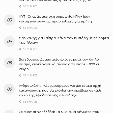
56 SHARES
NYT: Οι ασάφειες στη συμφωνία ΗΠΑ – Ιράν
«στοιχειώνουν» τις προσπάθειες για ειρήνη
55 SHARES
Μαρινάκης για Τσίπρα: Κάνει τον κιμπάρη με τα λεφτά
των άλλων»
55 SHARES
Βενεζουέλα: Δραματικές εικόνες μετά τον διπλό
σεισμό, συγκλονιστικά πλάνα από drone – 920 οι
νεκροί
55 SHARES
Ανδρουλάκης: «Δεσμευόμαστε για μια ενιαία αρχή
καταναλωτή, που θα ελέγξει την ακρίβεια σε κάθε
κρίκο της εφοδιαστικής αλυσίδας»
55 SHARES
Σεισμός στην Ελλάδα: Τα 5 κρίσιμα ρήγματα που