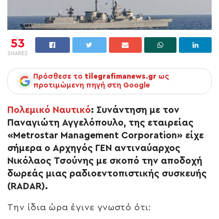
53
SHARES
Πρόσθεσε το
tilegrafimanews.gr
ως
προτιμώμενη πηγή στη Google
Πολεμικό Ναυτικό
:
Συνάντηση με τον
Παναγιώτη Αγγελόπουλο, της εταιρείας
«Metrostar Management Corporation» είχε
σήμερα ο Αρχηγός ΓΕΝ αντιναύαρχος
Νικόλαος Τσούνης με σκοπό την αποδοχή
δωρεάς μιας ραδιοεντοπιστικής συσκευής
(RADAR).
Την ίδια ώρα έγινε γνωστό ότι: