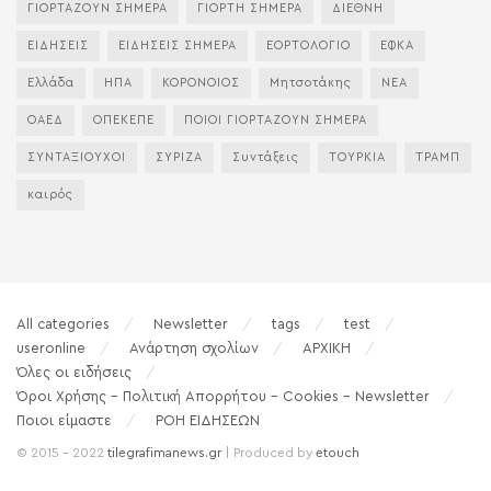
ΓΙΟΡΤΑΖΟΥΝ ΣΗΜΕΡΑ
ΓΙΟΡΤΗ ΣΗΜΕΡΑ
ΔΙΕΘΝΗ
ΕΙΔΗΣΕΙΣ
ΕΙΔΗΣΕΙΣ ΣΗΜΕΡΑ
ΕΟΡΤΟΛΟΓΙΟ
ΕΦΚΑ
Ελλάδα
ΗΠΑ
ΚΟΡΟΝΟΙΟΣ
Μητσοτάκης
ΝΕΑ
ΟΑΕΔ
ΟΠΕΚΕΠΕ
ΠΟΙΟΙ ΓΙΟΡΤΑΖΟΥΝ ΣΗΜΕΡΑ
ΣΥΝΤΑΞΙΟΥΧΟΙ
ΣΥΡΙΖΑ
Συντάξεις
ΤΟΥΡΚΙΑ
ΤΡΑΜΠ
καιρός
All categories
Newsletter
tags
test
useronline
Ανάρτηση σχολίων
ΑΡΧΙΚΗ
Όλες οι ειδήσεις
Όροι Χρήσης – Πολιτική Απορρήτου – Cookies – Newsletter
Ποιοι είμαστε
ΡΟΗ ΕΙΔΗΣΕΩΝ
© 2015 - 2022
tilegrafimanews.gr
| Produced by
etouch