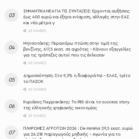
ΣΗΜΑΝΤΙΚΑ ΝΕΑ ΓΙΑ ΤΙΣ ΣΥΝΤΑΞΕΙΣ: Έρχονται αυξήσεις
έως 400 ευρώ και έξτρα ενίσχυση, αλλαγές στην ΕΑΣ
και νέα μέτρα γ
63 SHARES
Μητσοτάκης: Περαιτέρω πτώση στην τιμή της
βενζίνης, 617,5 εκατ. σε αγρότες – Κάνουν εξαγγελίες
για τις τράπεζες αυτοί που τις έκλεισαν
60 SHARES
Δημοσκόπηση: Στο 9,3% η διαφορά ΝΔ – ΕΛΑΣ, τρίτο
το ΠΑΣΟΚ
60 SHARES
Κυριάκος Πιερρακάκης: Το IRIS είναι το success story
της ελληνικής ψηφιακής οικονομίας
59 SHARES
ΠΛΗΡΩΜΕΣ ΑΓΡΟΤΩΝ 2026 : De minimis 29,5 εκατ. ευρώ
για 26.218 παραγωγούς μηδικής – Αγωνία για το