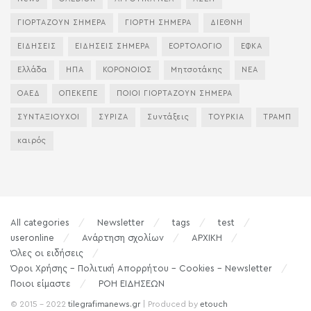
ΓΙΟΡΤΑΖΟΥΝ ΣΗΜΕΡΑ
ΓΙΟΡΤΗ ΣΗΜΕΡΑ
ΔΙΕΘΝΗ
ΕΙΔΗΣΕΙΣ
ΕΙΔΗΣΕΙΣ ΣΗΜΕΡΑ
ΕΟΡΤΟΛΟΓΙΟ
ΕΦΚΑ
Ελλάδα
ΗΠΑ
ΚΟΡΟΝΟΙΟΣ
Μητσοτάκης
ΝΕΑ
ΟΑΕΔ
ΟΠΕΚΕΠΕ
ΠΟΙΟΙ ΓΙΟΡΤΑΖΟΥΝ ΣΗΜΕΡΑ
ΣΥΝΤΑΞΙΟΥΧΟΙ
ΣΥΡΙΖΑ
Συντάξεις
ΤΟΥΡΚΙΑ
ΤΡΑΜΠ
καιρός
All categories
Newsletter
tags
test
useronline
Ανάρτηση σχολίων
ΑΡΧΙΚΗ
Όλες οι ειδήσεις
Όροι Χρήσης – Πολιτική Απορρήτου – Cookies – Newsletter
Ποιοι είμαστε
ΡΟΗ ΕΙΔΗΣΕΩΝ
© 2015 - 2022
tilegrafimanews.gr
| Produced by
etouch