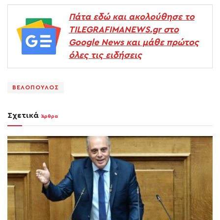
Πάτα εδώ και ακολούθησε το
TILEGRAFIMANEWS.gr στο
Google News και μάθε πρώτος
όλες τις ειδήσεις
ΒΕΛΟΠΟΥΛΟΣ
Σχετικά
Άρθρα