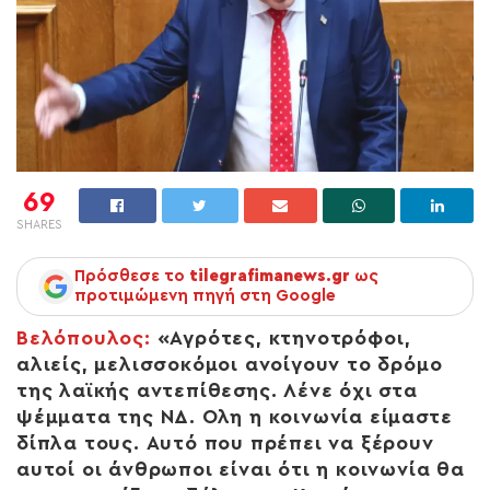
69
SHARES
Πρόσθεσε το
tilegrafimanews.gr
ως
προτιμώμενη πηγή στη Google
Βελόπουλος:
«Αγρότες, κτηνοτρόφοι,
αλιείς, μελισσοκόμοι ανοίγουν το δρόμο
της λαϊκής αντεπίθεσης. Λένε όχι στα
ψέμματα της ΝΔ. Όλη η κοινωνία είμαστε
δίπλα τους. Αυτό που πρέπει να ξέρουν
αυτοί οι άνθρωποι είναι ότι η κοινωνία θα