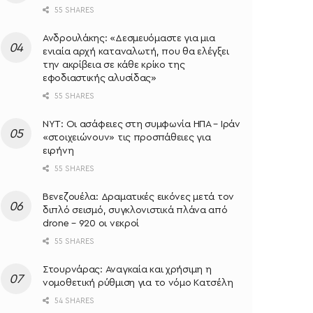
55 SHARES
Ανδρουλάκης: «Δεσμευόμαστε για μια
ενιαία αρχή καταναλωτή, που θα ελέγξει
την ακρίβεια σε κάθε κρίκο της
εφοδιαστικής αλυσίδας»
55 SHARES
NYT: Οι ασάφειες στη συμφωνία ΗΠΑ – Ιράν
«στοιχειώνουν» τις προσπάθειες για
ειρήνη
55 SHARES
Βενεζουέλα: Δραματικές εικόνες μετά τον
διπλό σεισμό, συγκλονιστικά πλάνα από
drone – 920 οι νεκροί
55 SHARES
Στουρνάρας: Αναγκαία και χρήσιμη η
νομοθετική ρύθμιση για το νόμο Κατσέλη
54 SHARES