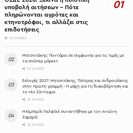
ΟΣΔΕ 2026: Ξεκινά η πιλοτική
υποβολή αιτήσεων – Πότε
πληρώνονται αγρότες και
κτηνοτρόφοι, τι αλλάζει στις
επιδοτήσεις
93 SHARES
Μητσοτάκης: Ποντάρει σε συμφωνία για τις τιμές με
τα σούπερ μάρκετ
60 SHARES
Εκλογές 2027: Μητσοτάκης, Τσίπρας και Ανδρουλάκης
στην πρώτη γραμμή – Η μάχη για τη διακυβέρνηση και
το νέο Σύνταγμα
56 SHARES
Η Κίμπερλι Γκιλφόιλ συναντήθηκε με τον Αντώνη
Σαμαρά
56 SHARES