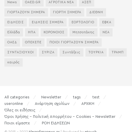
News
OAED.GR
ΑΓΡΟΤΙΚΑ ΝΕΑ
ΑΣΕΠ
ΓΙΟΡΤΑΖΟΥΝ ΣΗΜΕΡΑ
ΓΙΟΡΤΗ ΣΗΜΕΡΑ
ΔΙΕΘΝΗ
ΕΙΔΗΣΕΙΣ
ΕΙΔΗΣΕΙΣ ΣΗΜΕΡΑ
ΕΟΡΤΟΛΟΓΙΟ
ΕΦΚΑ
Ελλάδα
ΗΠΑ
ΚΟΡΟΝΟΙΟΣ
Μητσοτάκης
ΝΕΑ
ΟΑΕΔ
ΟΠΕΚΕΠΕ
ΠΟΙΟΙ ΓΙΟΡΤΑΖΟΥΝ ΣΗΜΕΡΑ
ΣΥΝΤΑΞΙΟΥΧΟΙ
ΣΥΡΙΖΑ
Συντάξεις
ΤΟΥΡΚΙΑ
ΤΡΑΜΠ
καιρός
All categories
Newsletter
tags
test
useronline
Ανάρτηση σχολίων
ΑΡΧΙΚΗ
Όλες οι ειδήσεις
Όροι Χρήσης – Πολιτική Απορρήτου – Cookies – Newsletter
Ποιοι είμαστε
ΡΟΗ ΕΙΔΗΣΕΩΝ
© 2015 - 2022
tilegrafimanews.gr
| Produced by
etouch