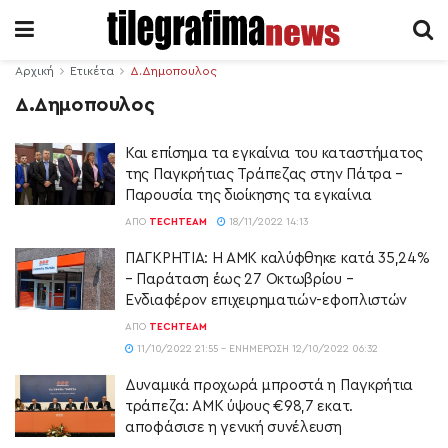
Αρχική
Ετικέτα
Δ.Δημοπουλος
Δ.Δημοπουλος
Και επίσημα τα εγκαίνια του καταστήματος
της Παγκρήτιας Τράπεζας στην Πάτρα –
Παρουσία της διοίκησης τα εγκαίνια
ΑΠΌ
TECHTEAM
18/11/2022 14:13
ΠΑΓΚΡΗΤΙΑ: Η ΑΜΚ καλύφθηκε κατά 35,24%
– Παράταση έως 27 Οκτωβρίου –
Ενδιαφέρον επιχειρηματιών-εφοπλιστών
ΑΠΌ
TECHTEAM
11/10/2022 21:55 - ΕΝΗΜΈΡΩΣΗ 12/10/2022 06:32
Δυναμικά προχωρά μπροστά η Παγκρήτια
τράπεζα: AMK ύψους €98,7 εκατ.
αποφάσισε η γενική συνέλευση