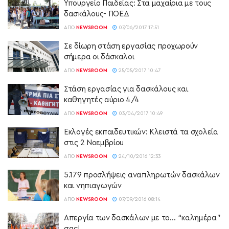
Υπουργείο Παιδείας: Στα μαχαίρια με τους
δασκάλους- ΠΟΕΔ
ΑΠΌ
NEWSROOM
07/06/2017 17:51
Σε δίωρη στάση εργασίας προχωρούν
σήμερα οι δάσκαλοι
ΑΠΌ
NEWSROOM
25/05/2017 10:47
Στάση εργασίας για δασκάλους και
καθηγητές αύριο 4/4
ΑΠΌ
NEWSROOM
03/04/2017 10:49
Εκλογές εκπαιδευτικών: Κλειστά τα σχολεία
στις 2 Νοεμβρίου
ΑΠΌ
NEWSROOM
24/10/2016 12:33
5.179 προσλήψεις αναπληρωτών δασκάλων
και νηπιαγωγών
ΑΠΌ
NEWSROOM
07/09/2016 08:14
Απεργία των δασκάλων με το… “καλημέρα”
σας!