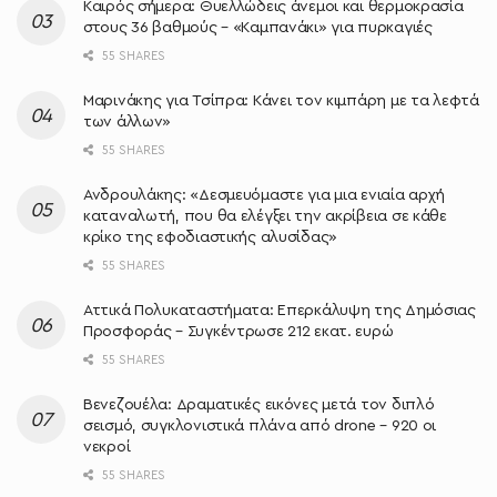
Καιρός σήμερα: Θυελλώδεις άνεμοι και θερμοκρασία
στους 36 βαθμούς – «Καμπανάκι» για πυρκαγιές
55 SHARES
Μαρινάκης για Τσίπρα: Κάνει τον κιμπάρη με τα λεφτά
των άλλων»
55 SHARES
Ανδρουλάκης: «Δεσμευόμαστε για μια ενιαία αρχή
καταναλωτή, που θα ελέγξει την ακρίβεια σε κάθε
κρίκο της εφοδιαστικής αλυσίδας»
55 SHARES
Αττικά Πολυκαταστήματα: Επερκάλυψη της Δημόσιας
Προσφοράς – Συγκέντρωσε 212 εκατ. ευρώ
55 SHARES
Βενεζουέλα: Δραματικές εικόνες μετά τον διπλό
σεισμό, συγκλονιστικά πλάνα από drone – 920 οι
νεκροί
55 SHARES