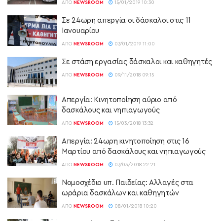
ΑΠΌ
NEWSROOM
15/01/2019 10:30
Σε 24ωρη απεργία οι δάσκαλοι στις 11
Ιανουαρίου
ΑΠΌ
NEWSROOM
07/01/2019 11:00
Σε στάση εργασίας δάσκαλοι και καθηγητές
ΑΠΌ
NEWSROOM
09/11/2018 09:15
Απεργία: Κινητοποίηση αύριο από
δασκάλους και νηπιαγωγούς
ΑΠΌ
NEWSROOM
15/03/2018 13:32
Απεργία: 24ωρη κινητοποίηση στις 16
Μαρτίου από δασκάλους και νηπιαγωγούς
ΑΠΌ
NEWSROOM
07/03/2018 22:21
Νομοσχέδιο υπ. Παιδείας: Αλλαγές στα
ωράρια δασκάλων και καθηγητών
ΑΠΌ
NEWSROOM
08/01/2018 10:20