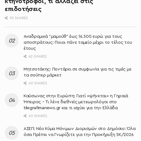
κτηνοτρόφοι, τι αλλάζει στις
επιδοτήσεις
95 SHARES
Αναδρομικά “μαμούθ” έως 16.500 ευρώ για τους
αποστράτους: Ποιοι πάνε ταμείο μέχρι το τέλος του
έτους
62 SHARES
Μητσοτάκης: Ποντάρει σε συμφωνία για τις τιμές με
τα σούπερ μάρκετ
60 SHARES
Καύσωνας στην Ευρώπη: Γιατί «ψήνεται» η Γηραιά
Ήπειρος – Τι λένε διεθνείς μετεωρολόγοι στο
tilegrafimanews.gr και τι ισχύει για την Ελλάδα
60 SHARES
ΑΣΕΠ: Νέο Κύμα Μόνιμων Διορισμών στο Δημόσιο: Όλα
όσα Πρέπει να Γνωρίζετε για την Προκήρυξη 5Κ/2026