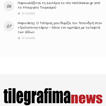
Παρουσιάζεται τη Δευτέρα το νέο VisitGreece.gr από
το Υπουργείο Τουρισμού
55 SHARES
Μαρινάκης: Ο Τσίπρας μου θυμίζει τον Τεπενδρή στον
«Τρελοπενηντάρη» – Κάνει τον κιμπάρη με τα λεφτά
των άλλων
55 SHARES