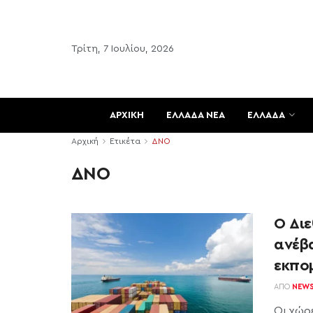
Τρίτη, 7 Ιουλίου, 2026
ΑΡΧΙΚΗ
ΕΛΛΑΔΑ ΝΕΑ
ΕΛΛΑΔΑ
Αρχική
Ετικέτα
ΔΝΟ
ΔΝΟ
Ο Δι
ανέβ
εκπο
ΑΠΌ
NEW
Οι χώρ