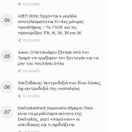
64 SHARES
ΑΣΕΠ 2026: Έρχονται 4 μεγάλα
αποτελέσματα και 51 νέες μόνιμες
προσλήψεις – Τα 7 SOS για τις
προκηρύξεις 1ΓΒ, 1Κ, 2Κ, 3Κ και 5Κ
59 SHARES
Axios: Ο Νετανιάχου ζήτησε από τον
Τραμπ να «μαζέψει» τον Ερντογάν και να
μην του πουλήσει όπλα
58 SHARES
Χατζηδάκης: Κεντροδεξιά που δίνει λύσεις,
όχι κεντροδεξιά της νοσταλγίας
57 SHARES
Εκκλησιαστική περιουσία σήμερα: Ποια
είναι τα μεγαλύτερα ακίνητα της
Εκκλησίας, γιατί «παγώνουν» οι
επενδύσεις και τι σχεδιάζεται