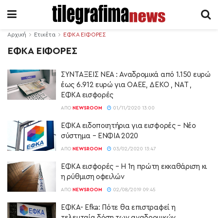
Αρχική
Ετικέτα
ΕΦΚΑ ΕΙΦΟΡΕΣ
ΕΦΚΑ ΕΙΦΟΡΕΣ
ΣΥΝΤΑΞΕΙΣ ΝΕΑ : Αναδρομικά από 1.150 ευρώ
έως 6.912 ευρώ για ΟΑΕΕ, ΔΕΚΟ , ΝΑΤ ,
ΕΦΚΑ εισφορές
ΑΠΌ
NEWSROOM
01/11/2020 13:00
ΕΦΚΑ ειδοποιητήρια για εισφορές – Νέο
σύστημα – ΕΝΦΙΑ 2020
ΑΠΌ
NEWSROOM
03/02/2020 13:47
ΕΦΚΑ εισφορές – Η 1η πρώτη εκκαθάριση κι
η ρύθμιση οφειλών
ΑΠΌ
NEWSROOM
02/08/2019 09:45
ΕΦΚΑ- Εfka: Πότε θα επιστραφεί η
τελευταία δόση των αναδρομικών