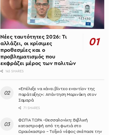
Νέες ταυτότητες 2026: Τι
αλλάζει, οι κρίσιμες
προθεσμίες και ο
προβληματισμός που
εκφράζει μέρος των πολιτών
145 SHARES
«Επέλεξε να κάνει βίντεο εναντίον της
παράταξης»: Απάντηση Μαρινάκη στον
Σαμαρά
71 SHARES
ΦΩΤΙΑ ΤΩΡΑ -Θεσσαλονίκη: Βιβλική
καταστροφή από τη φωτιά στο
Ωραιόκαστρο – Τοξικό νέφος σκέπασε την