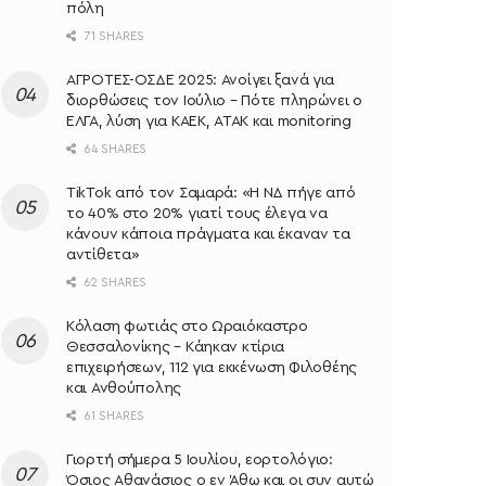
πόλη
71 SHARES
ΑΓΡΟΤΕΣ-ΟΣΔΕ 2025: Ανοίγει ξανά για
διορθώσεις τον Ιούλιο – Πότε πληρώνει ο
ΕΛΓΑ, λύση για ΚΑΕΚ, ΑΤΑΚ και monitoring
64 SHARES
TikTok από τον Σαμαρά: «Η ΝΔ πήγε από
το 40% στο 20% γιατί τους έλεγα να
κάνουν κάποια πράγματα και έκαναν τα
αντίθετα»
62 SHARES
Κόλαση φωτιάς στο Ωραιόκαστρο
Θεσσαλονίκης – Κάηκαν κτίρια
επιχειρήσεων, 112 για εκκένωση Φιλοθέης
και Ανθούπολης
61 SHARES
Γιορτή σήμερα 5 Ιουλίου, εορτολόγιο:
Όσιος Αθανάσιος ο εν Άθω και οι συν αυτώ