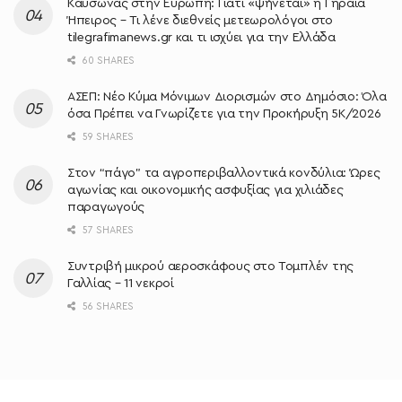
Καύσωνας στην Ευρώπη: Γιατί «ψήνεται» η Γηραιά
Ήπειρος – Τι λένε διεθνείς μετεωρολόγοι στο
tilegrafimanews.gr και τι ισχύει για την Ελλάδα
60 SHARES
ΑΣΕΠ: Νέο Κύμα Μόνιμων Διορισμών στο Δημόσιο: Όλα
όσα Πρέπει να Γνωρίζετε για την Προκήρυξη 5Κ/2026
59 SHARES
Στον “πάγο” τα αγροπεριβαλλοντικά κονδύλια: Ώρες
αγωνίας και οικονομικής ασφυξίας για χιλιάδες
παραγωγούς
57 SHARES
Συντριβή μικρού αεροσκάφους στο Τομπλέν της
Γαλλίας – 11 νεκροί
56 SHARES