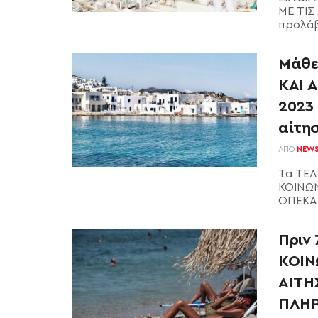
ΜΕ ΤΙΣ 
προλάβ
Μάθε
ΚΑΙ 
2023 
αίτησ
ΑΠΌ
NEW
Τα ΤΕΛ
ΚΟΙΝΩΝ
ΟΠΕΚΑ (
Πριν
ΚΟΙΝ
ΑΙΤΗΣ
ΠΛΗΡΩ