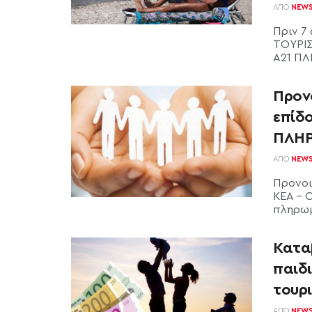
ΑΠΌ
NEW
Πριν 7
ΤΟΥΡΙΣ
Α21 ΠΛ
Προν
επίδ
ΠΛΗ
ΑΠΌ
NEW
Προνοι
ΚΕΑ - 
πληρωμή
Κατα
παιδι
τουρ
ΑΠΌ
NEW