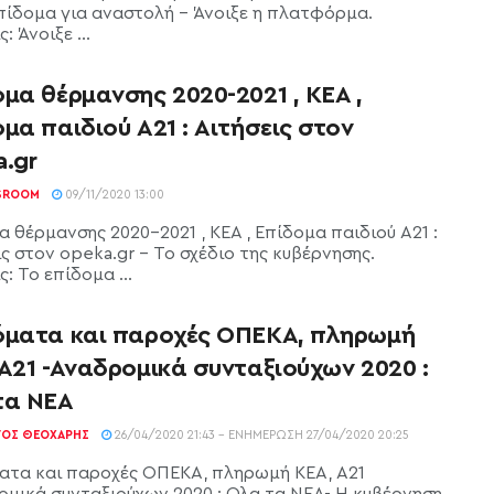
πίδομα για αναστολή - Άνοιξε η πλατφόρμα.
: Άνοιξε ...
μα θέρμανσης 2020-2021 , ΚΕΑ ,
μα παιδιού Α21 : Αιτήσεις στον
.gr
SROOM
09/11/2020 13:00
 θέρμανσης 2020-2021 , ΚΕΑ , Επίδομα παιδιού Α21 :
ς στον opeka.gr - Το σχέδιο της κυβέρνησης.
ς: Το επίδομα ...
όματα και παροχές ΟΠΕΚΑ, πληρωμή
Α21 -Αναδρομικά συνταξιούχων 2020 :
τα ΝΕΑ
ΓΟΣ ΘΕΟΧΆΡΗΣ
26/04/2020 21:43 - ΕΝΗΜΈΡΩΣΗ 27/04/2020 20:25
ατα και παροχές ΟΠΕΚΑ, πληρωμή ΚΕΑ, Α21
ομικά συνταξιούχων 2020 : Ολα τα ΝΕΑ- Η κυβέρνηση