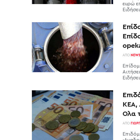
ευρώ ε
Ειδήσεις
Επίδο
Επίδο
opeka
ΑΠΌ
NEW
Επίδομα
Αιτήσει
Ειδήσει
Επιδ
ΚΕΑ, 
Ολα 
ΑΠΌ
ΓΙΏΡ
Επιδόμ
-Αναδρ