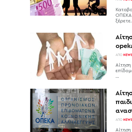
Καταβο
ΟΠΕΚΑ 
ξέρετε.
Αίτησ
opeka
ΑΠΌ
NEW
Αίτηση
επίδομ
...
Αίτησ
παιδι
ανασ
ΑΠΌ
NEW
Αίτηση 