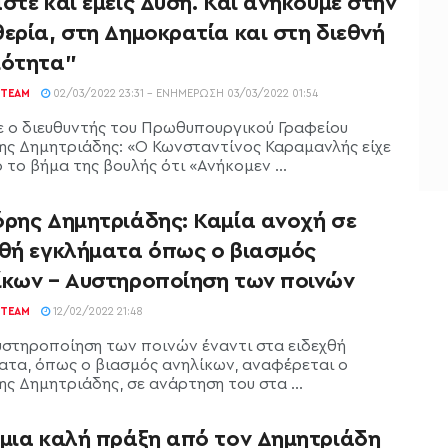
στε και εμείς Δύση. Και ανήκουμε στην
ερία, στη Δημοκρατία και στη διεθνή
μότητα”
TEAM
02/03/2022 23:31 - ΕΝΗΜΈΡΩΣΗ 03/03/2022 01:54
 ο διευθυντής του Πρωθυπουργικού Γραφείου
ης Δημητριάδης: «Ο Κωνσταντίνος Καραμανλής είχε
 το βήμα της βουλής ότι «Ανήκομεν ...
όρης Δημητριάδης: Καμία ανοχή σε
χθή εγκλήματα όπως ο βιασμός
ίκων – Αυστηροποίηση των ποινών
TEAM
12/02/2022 21:48
υστηροποίηση των ποινών έναντι στα ειδεχθή
ατα, όπως ο βιασμός ανηλίκων, αναφέρεται ο
ς Δημητριάδης, σε ανάρτηση του στα ...
 μια καλή πράξη από τον Δημητριάδη