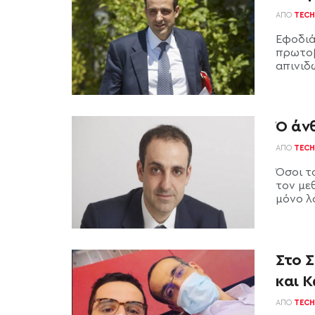
ΑΠΌ
TECH
Εφοδιά
πρωτοβ
απινιδ
Ό άν
ΑΠΌ
TECH
Όσοι τ
τον με
μόνο λό
Στο 
και 
ΑΠΌ
TECH