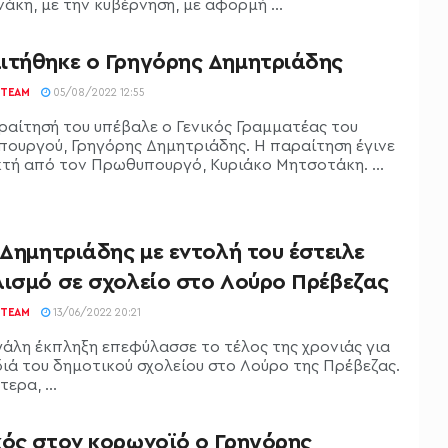
άκη, με την κυβέρνηση, με αφορμή ...
ιτήθηκε ο Γρηγόρης Δημητριάδης
TEAM
05/08/2022 12:55
ραίτησή του υπέβαλε o Γενικός Γραμματέας του
ουργού, Γρηγόρης Δημητριάδης. Η παραίτηση έγινε
τή από τον Πρωθυπουργό, Κυριάκο Μητσοτάκη. ...
 Δημητριάδης με εντολή του έστειλε
λισμό σε σχολείο στο Λούρο Πρέβεζας
TEAM
13/06/2022 20:21
γάλη έκπληξη επεφύλασσε το τέλος της χρονιάς για
διά του δημοτικού σχολείου στο Λούρο της Πρέβεζας.
ερα, ...
κός στον κορωνοϊό ο Γρηγόρης