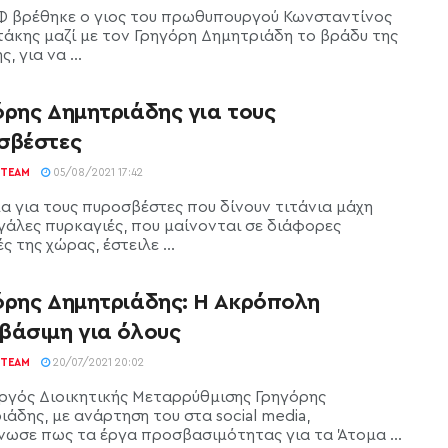
Φ βρέθηκε ο γιος του πρωθυπουργού Κωνσταντίνος
άκης μαζί με τον Γρηγόρη Δημητριάδη το βράδυ της
, για να ...
όρης Δημητριάδης για τους
σβέστες
TEAM
05/08/2021 17:42
 για τους πυροσβέστες που δίνουν τιτάνια μάχη
εγάλες πυρκαγιές, που μαίνονται σε διάφορες
ς της χώρας, έστειλε ...
όρης Δημητριάδης: Η Ακρόπολη
βάσιμη για όλους
TEAM
20/07/2021 20:02
ργός Διοικητικής Μεταρρύθμισης Γρηγόρης
άδης, με ανάρτηση του στα social media,
νωσε πως τα έργα προσβασιμότητας για τα Άτομα ...