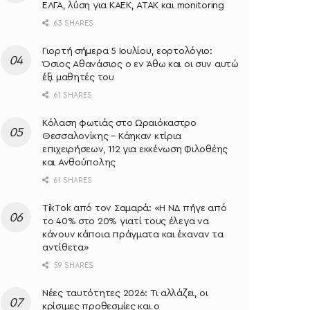
ΕΛΓΑ, λύση για ΚΑΕΚ, ΑΤΑΚ και monitoring
63 SHARES
Γιορτή σήμερα 5 Ιουλίου, εορτολόγιο:
Όσιος Αθανάσιος ο εν Άθω και οι συν αυτώ
έξι μαθητές του
61 SHARES
Κόλαση φωτιάς στο Ωραιόκαστρο
Θεσσαλονίκης – Κάηκαν κτίρια
επιχειρήσεων, 112 για εκκένωση Φιλοθέης
και Ανθούπολης
61 SHARES
TikTok από τον Σαμαρά: «Η ΝΔ πήγε από
το 40% στο 20% γιατί τους έλεγα να
κάνουν κάποια πράγματα και έκαναν τα
αντίθετα»
59 SHARES
Νέες ταυτότητες 2026: Τι αλλάζει, οι
κρίσιμες προθεσμίες και ο