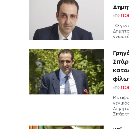
Δημη
ΑΠΌ
TECH
Ο γενι
Δημητρ
γνωστό
Γρηγ
Σπάρ
κατα
φίλω
ΑΠΌ
TECH
Με αφο
γενικό
Δημητρ
Σπάρτης