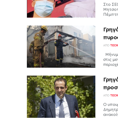
Στο ΣΕ
Μητσοτ
Πέμπτης
Γρηγ
πυρο
ΑΠΌ
TECH
Μήνυμα
στις μ
περιοχέ
Γρηγ
προσ
ΑΠΌ
TECH
Ο υπου
Δημητρι
ανακοί