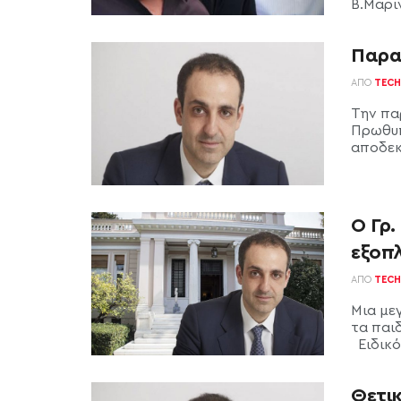
Β.Μαριν
Παρα
ΑΠΌ
TECH
Tην πα
Πρωθυπ
αποδεκ
Ο Γρ.
εξοπ
ΑΠΌ
TECH
Μια με
τα παι
Ειδικότ
Θετι