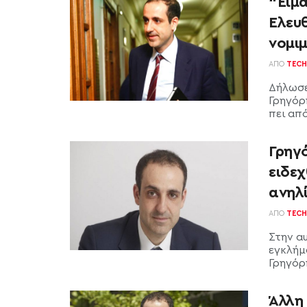
“Είμα
Ελευθ
νομι
ΑΠΌ
TECH
Δήλωσε
Γρηγόρ
πει από
Γρηγ
ειδε
ανηλ
ΑΠΌ
TECH
Στην α
εγκλήμ
Γρηγόρη
Άλλη