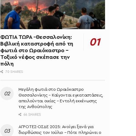
ΦΩΤΙΑ ΤΩΡΑ -Θεσσαλονίκη:
Βιβλική καταστροφή από τη
φωτιά στο Ωραιόκαστρο –
Τοξικό νέφος σκέπασε την
πόλη
70 SHARES
Μεγάλη φωτιά στο Ωραιόκαστρο
Θεσσαλονίκης – Καίγονται εγκαταστάσεις,
απειλούνται οικίες – Εντολή εκκένωσης
της Ανθούπολης
66 SHARES
ΑΓΡΟΤΕΣ-ΟΣΔΕ 2025: Ανοίγει ξανά για
διορθώσεις τον Ιούλιο – Πότε πληρώνει ο