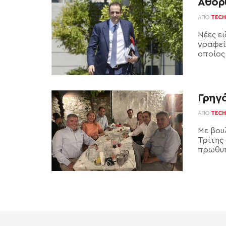
Αθόρ
ΑΠΌ
TECH
Νέες ει
γραφεί
οποίος 
Γρηγ
ΑΠΌ
TECH
Με βου
Τρίτης
πρωθυπ