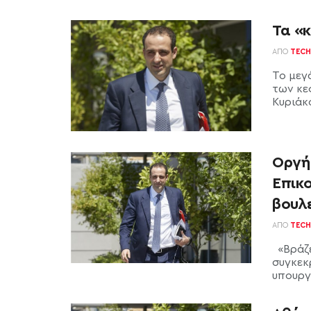
Τα «
ΑΠΌ
TECH
Το μεγ
των κε
Κυριάκ
Οργή
Επικ
βουλ
ΑΠΌ
TECH
«Βράζε
συγκεκ
υπουργο