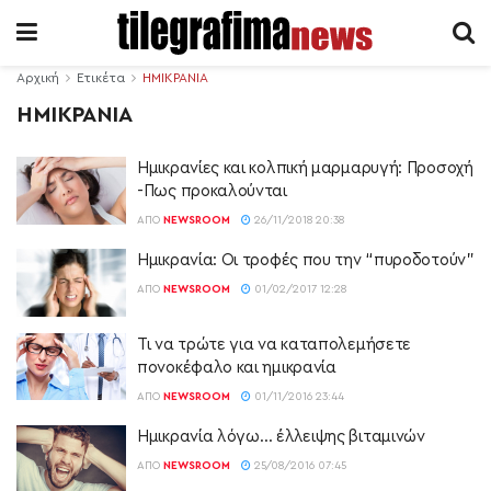
Αρχική
Ετικέτα
ΗΜΙΚΡΑΝΙΑ
ΗΜΙΚΡΑΝΙΑ
Ημικρανίες και κολπική μαρμαρυγή: Προσοχή
-Πως προκαλούνται
ΑΠΌ
NEWSROOM
26/11/2018 20:38
Ημικρανία: Οι τροφές που την “πυροδοτούν”
ΑΠΌ
NEWSROOM
01/02/2017 12:28
Τι να τρώτε για να καταπολεμήσετε
πονοκέφαλο και ημικρανία
ΑΠΌ
NEWSROOM
01/11/2016 23:44
Ημικρανία λόγω… έλλειψης βιταμινών
ΑΠΌ
NEWSROOM
25/08/2016 07:45