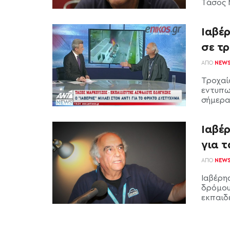
Τάσος Μ
Ιαβέρ
σε τ
ΑΠΌ
NEW
Τροχαί
εντυπω
σήμερα 
Ιαβέρ
για τ
ΑΠΌ
NEW
Ιαβέρης
δρόμου
εκπαιδ