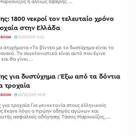
αρκουίζος ή αλλιώς Ιαβέρης. ...
ης: 1800 νεκροί τον τελευταίο χρόνο
ροχαία στην Ελλάδα
SROOM
01/03/2017 11:04
α ατυχήματα «Το βίντεο με το δυστύχημα είναι το
σιακό. Το συγκλονιστικό είναι αυτό που έγινε
και θα γίνει ...
ης για δυστύχημα : Έξω από τα δόντια
α τροχαία
SROOM
28/02/2017 09:57
 για τροχαία Για γενοκτονία στους ελληνικούς
ς έκανε λόγο ο πρώην οδηγός αγώνων και
ευτής ασφαλούς οδήγησης Τάσος Μαρκουίζος, ...