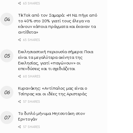
63 SHARES
TikTok από τον Σαμαρά: «Η ΝΔ πήγε από
το 40% στο 20% γιατί τους έλεγα να
κάνουν κάποια πράγματα και έκαναν τα
αντίθετα»
65 SHARES
Εκκλησιαστική περιουσία σήμερα: Ποια
είναι τα μεγαλύτερα ακίνητα της
Εκκλησίας, γιατί «παγώνουν» οι
επενδύσεις και τι σχεδιάζεται
60 SHARES
Κυρανάκης: «Aντίπαλος μας είναι ο
Τσίπρας και οι ιδέες της Αριστεράς
57 SHARES
Το διπλό μήνυμα Μητσοτάκη στον
Ερντογάν
57 SHARES