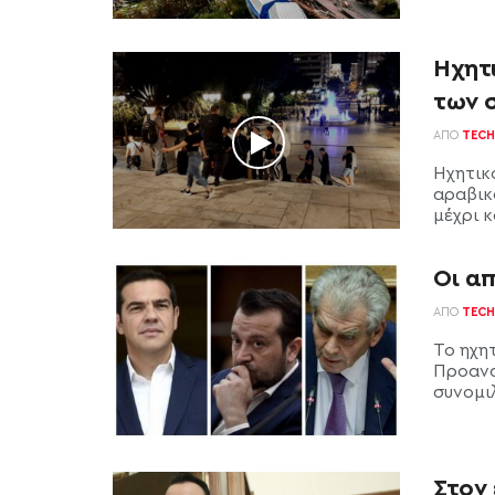
Ηχητ
των 
ΑΠΌ
TECH
Ηχητικό
αραβικ
μέχρι κα
Οι α
ΑΠΌ
TECH
Το ηχη
Προανα
συνομιλ
Στον