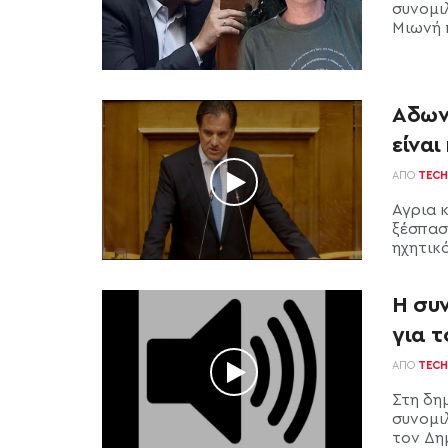
συνομι
Μιωνή π
Αδων
είναι
ΑΠΌ
TECH
Αγρια 
ξέσπασ
ηχητικό
Η συ
για 
ΑΠΌ
TECH
Στη δη
συνομι
τον Δημ