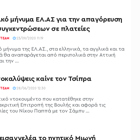
ικό μήνυμα ΕΛ.ΑΣ για την απαγόρευση
συγκεντρώσεων σε πλατείες
TEAM
23/09/2020 11:19
 μήνυμα της ΕΛ.ΑΣ., στα ελληνικά, τα αγγλικά και τα
ά θα αναπαράγεται από περιπολικά στην Αττική
ι την ...
ποκαλύψεις καίνε τον Τσίπρα
TEAM
28/06/2020 12:30
τικό ντοκουμέντο που κατατέθηκε στην
κριτική Επιτροπή της Βουλής και αφορά τις
ίες του Νίκου Παππά με τον Σάμπυ ...
 εισαγγελέα το ηχητικό Μιωνή