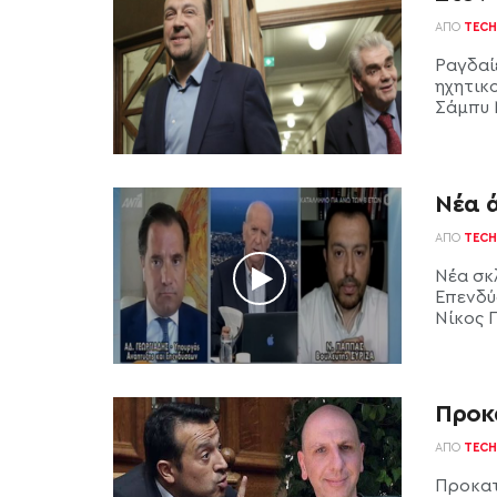
ΑΠΌ
TECH
Ραγδαίε
ηχητικ
Σάμπυ 
Νέα 
ΑΠΌ
TECH
Νέα σκ
Επενδύ
Νίκος Π
Προκ
ΑΠΌ
TECH
Προκατ