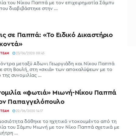
λία του Νίκου Παππά με τον επιχειρηματία Σάμπυ
ου διαβιβάστηκε στην ...
ις σε Παππά: «Το Ειδικό Δικαστήριο
 κοντά»
TEAM
23/06/2020 08:45
κόντρα μεταξύ Αδωνι Γεωργιάδη και Νίκου Παππά
ε στη Βουλή, στη «σκιά» των αποκαλύψεων με το
 της συνομιλίας ...
νομιλία «φωτιά» Μιωνή-Νίκου Παππά
τον Παπαγγελόπουλο
TEAM
22/06/2020 14:17
μοσιότητα δόθηκε το ηχητικό ντοκουμέντο από τη
λία του Σάμπυ Μιωνή με τον Νίκο Παππά σχετικά με
ήτρη ...