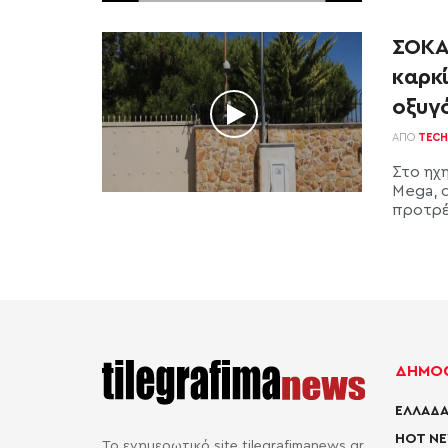
ΣΟΚΑ
καρκί
οξυγ
ΑΠΌ
TECH
Στο ηχ
Mega, 
προτρέπ
ΔΗΜΟΦ
ΕΛΛΑΔΑ
HOT N
Το ενημερωτικό site tilegrafimanews.gr