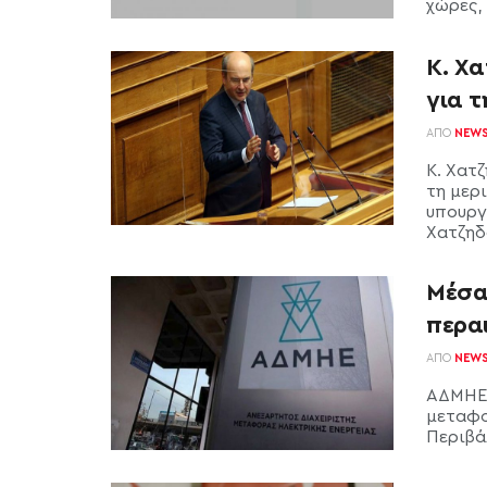
χώρες, 
Κ. Χ
για 
ΑΠΌ
NEW
Κ. Χατ
τη μερ
υπουργ
Χατζηδά
Μέσα
περα
ΑΠΌ
NEW
ΑΔΜΗΕ:
μεταφο
Περιβάλ