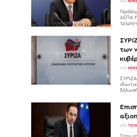
ΑΠΌ
NEW
Γεράσι
ΔΕΠΑ Υ
τρίμηνο
ΣΥΡΙΖ
των 
κυβέ
ΑΠΌ
NEW
ΣΥΡΙΖΑ
ιδιωτι
δήλωσή
Επισπ
αξιοπ
ΑΠΌ
TECH
Στον υ