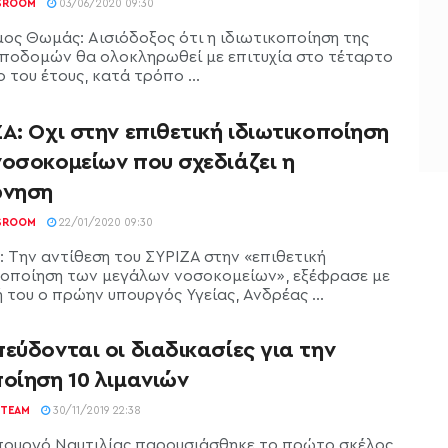
SROOM
03/06/2020 09:30
μος Θωμάς: Αισιόδοξος ότι η ιδιωτικοποίηση της
ποδομών θα ολοκληρωθεί με επιτυχία στο τέταρτο
 του έτους, κατά τρόπο ...
Α: Όχι στην επιθετική ιδιωτικοποίηση
νοσοκομείων που σχεδιάζει η
ρνηση
SROOM
22/01/2020 09:30
: Την αντίθεση του ΣΥΡΙΖΑ στην «επιθετική
κοποίηση των μεγάλων νοσοκομείων», εξέφρασε με
 του ο πρώην υπουργός Υγείας, Ανδρέας ...
εύδονται οι διαδικασίες για την
οίηση 10 λιμανιών
TEAM
30/11/2019 22:38
πουργό Ναυτιλίας παρουσιάσθηκε το πρώτο σκέλος