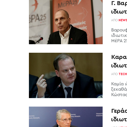
Γ. Β
ιδιωτ
ΑΠΌ
NEW
Βαρουφ
ιδιωτι
ΜέΡΑ 2
Καρα
ιδιω
ΑΠΌ
TECH
Καμία ι
ξεκαθά
Κώστας
Γερά
ιδιω