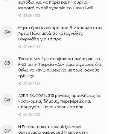
εμπόδια για να πάρει και η Τουρκία –
Ιστορική ανορθογραφία το Casus Belli
58 SHARES
Μηνυτήρια αναφορά από Βελόπουλο στον
Άρειο Πάγο μετά τις καταγγελίες
Γεωργιάδη για Τσίπρα
57 SHARES
Τραμπ: Δεν έχω αποφασίσει ακόμη για τα
F-35 στην Τουρκία «Δεν είμαι σίγουρος ότι
θέλω να κάνω συμφωνία με τους Ιρανούς
ηγέτες»
57 SHARES
ΑΣΕΠ 6Κ/2026: 315 μόνιμες προσλήψεις σε
νοσοκομεία, δήμους, περιφέρειες και
υπουργεία – Ποιοι κάνουν αίτηση
60 SHARES
Η Eurobank και η Inbank ξεκινούν
συνεργασία embedded finance στην