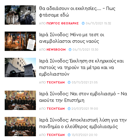
θα αδειάσουν οι εκκλησίες…. – Πως
φτάσαμε εδώ
ΑΠΌ
ΓΙΏΡΓΟΣ ΘΕΟΧΆΡΗΣ
04/11/2021 15:32
Ιερά Σύνοδος: Μόνο με τεστ οι
ανεμβολίαστοι στους ναούς
ΑΠΌ
NEWSROOM
04/11/2021 13:30
Ιερά Σύνοδος: Έκκληση σε κληρικούς και
πιστούς να τηρούν τα μέτρα και να
εμβολιαστούν
ΑΠΌ
TECHTEAM
03/11/2021 21:05
Ιερά Σύνοδος: Ναι στον εμβολιασμό – Να
ακούτε την Επιστήμη
ΑΠΌ
TECHTEAM
20/07/2021 19:00
Ιερά Σύνοδος: Αποκλειστική λύση για την
πανδημία ο ελεύθερος εμβολιασμός
ΑΠΌ
TECHTEAM
13/07/2021 20:10