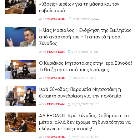
«ύβρεις» ιερέων για τη μάσκα και τον
εμβολιασμό
ΑΠΌ
NEWSROOM
13/01/2022 14:44
Hλίας Μόσιαλος – Ενόχληση της Εκκλησίας
από ανάρτησή του – Τι απαντά η Ιερά
Σύνοδος
ΑΠΌ
TECHTEAM
24/12/2021 21:28
O Κυριάκος Μητσοτάκης στην Ιερά Σύνοδο!
Τι θα ζητήσει από τους Ιεράρχες
ΑΠΌ
NEWSROOM
10/12/2021 12:25
Ιερά Σύνοδος: Παρουσία Μητσοτάκη η
έκτακτη συνεδρίαση για την πανδημία
ΑΠΌ
TECHTEAM
08/12/2021 20:04
ΑΔΙΕΞΟΔΟ!!! Ιερά Σύνοδος: Σεβόμαστε τα
μέτρα, αλλά δεν έχουμε τη δυνατότητα να
ελέγχουμε τους πιστούς!
ΑΠΌ
NEWSROOM
22/11/2021 17:32