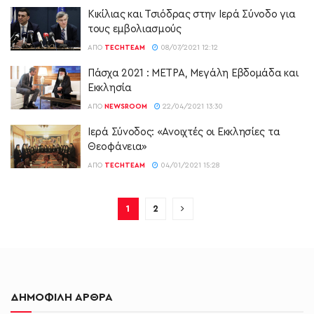
Κικίλιας και Τσιόδρας στην Ιερά Σύνοδο για
τους εμβολιασμούς
ΑΠΌ
TECHTEAM
08/07/2021 12:12
Πάσχα 2021 : ΜΕΤΡΑ, Μεγάλη Εβδομάδα και
Εκκλησία
ΑΠΌ
NEWSROOM
22/04/2021 13:30
Ιερά Σύνοδος: «Ανοιχτές οι Εκκλησίες τα
Θεοφάνεια»
ΑΠΌ
TECHTEAM
04/01/2021 15:28
1
2
ΔΗΜΟΦΙΛΗ ΑΡΘΡΑ