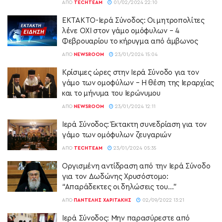
ΑΠΌ
TECHTEAM
01/02/2024 22:10
ΕΚΤΑΚΤΟ-Ιερά Σύνοδος: Οι μητροπολίτες
λένε ΟΧΙ στον γάμο ομόφυλων – 4
Φεβρουαρίου το κήρυγμα από άμβωνος
ΑΠΌ
NEWSROOM
23/01/2024 15:04
Κρίσιμες ώρες στην Ιερά Σύνοδο για τον
γάμο των ομοφύλων – Η θέση της Ιεραρχίας
και το μήνυμα του Ιερώνυμου
ΑΠΌ
NEWSROOM
23/01/2024 12:11
Ιερά Σύνοδος: Έκτακτη συνεδρίαση για τον
γάμο των ομόφυλων ζευγαριών
ΑΠΌ
TECHTEAM
23/01/2024 05:35
Οργισμένη αντίδραση από την Ιερά Σύνοδο
για τον Δωδώνης Χρυσόστομο:
“Απαράδεκτες οι δηλώσεις του…”
ΑΠΌ
ΠΑΝΤΕΛΉΣ ΧΑΡΙΤΆΚΗΣ
02/09/2022 13:21
Ιερά Σύνοδος: Μην παρασύρεστε από