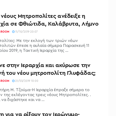
 νέους Μητροπολίτες ανέδειξε η
ρχία σε Φθιώτιδα, Καλάβρυτα, Λήμνο
SROOM
11/10/2019 20:07
ολίτες: Με την εκλογή των τριών νέων
ολιτών έπεσε η αυλαία σήμερα Παρασκευή 11
ου 2019, η Τακτική Ιεραρχία της ...
ινε στην Ιεραρχία και ακύρωσε την
γή του νέου μητροπολίτη Γλυφάδας;
SROOM
21/03/2019 10:00
τήρη Μ. Τζούμα-Η Ιεραρχία έπραξε σήμερα το
ν της εκλέγοντας τρεις νέους Μητροπολίτες. .
να διχάστηκε και να ...
η για να ρίξουν τον Ιερώνυμο-