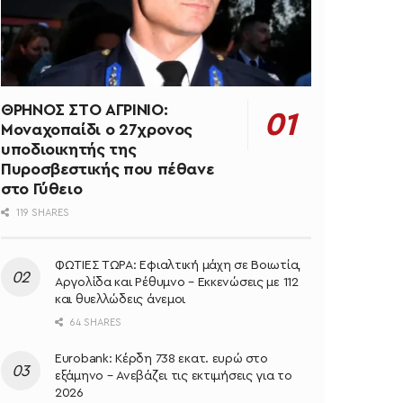
ΘΡΗΝΟΣ ΣΤΟ ΑΓΡΙΝΙΟ:
Μοναχοπαίδι ο 27χρονος
υποδιοικητής της
Πυροσβεστικής που πέθανε
στο Γύθειο
119 SHARES
ΦΩΤΙΕΣ ΤΩΡΑ: Εφιαλτική μάχη σε Βοιωτία,
Αργολίδα και Ρέθυμνο – Εκκενώσεις με 112
και θυελλώδεις άνεμοι
64 SHARES
Eurobank: Κέρδη 738 εκατ. ευρώ στο
εξάμηνο – Ανεβάζει τις εκτιμήσεις για το
2026