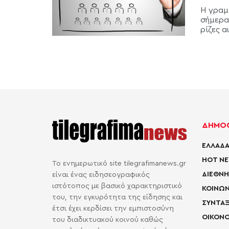
Η γραμ
σήμερα
ρίζες αυ
ΔΗΜΟΦ
ΕΛΛΑΔΑ
HOT N
Το ενημερωτικό site tilegrafimanews.gr
ΔΙΕΘΝΗ
είναι ένας ειδησεογραφικός
ιστότοπος με βασικό χαρακτηριστικό
ΚΟΙΝΩΝ
του, την εγκυρότητα της είδησης και
ΣΥΝΤΑΞ
έτσι έχει κερδίσει την εμπιστοσύνη
ΟΙΚΟΝΟ
του διαδικτυακού κοινού καθώς