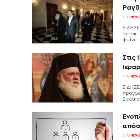
Ραγδα
ΑΠΌ
NEW
ΕΙΔΗΣΕ
έκτακτ
φαίνετα
Στις 
Ιερα
ΑΠΌ
NEW
ΕΙΔΗΣΕ
πραγμα
Εκκλησί
Ένοπλ
από
ΑΠΌ
NEW