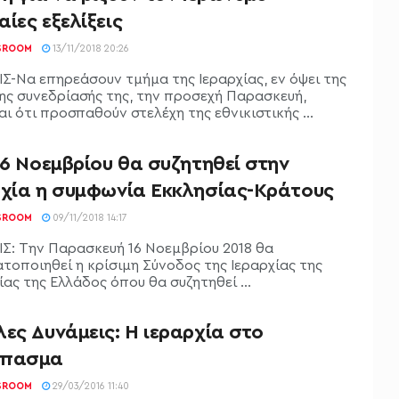
ίες εξελίξεις
SROOM
13/11/2018 20:26
ΙΣ-Να επηρεάσουν τμήμα της Ιεραρχίας, εν όψει της
ης συνεδρίασής της, την προσεχή Παρασκευή,
ι ότι προσπαθούν στελέχη της εθνικιστικής ...
16 Νοεμβρίου θα συζητηθεί στην
ρχία η συμφωνία Εκκλησίας-Κράτους
SROOM
09/11/2018 14:17
ΙΣ: Την Παρασκευή 16 Νοεμβρίου 2018 θα
τοποιηθεί η κρίσιμη Σύνοδος της Ιεραρχίας της
ας της Ελλάδος όπου θα συζητηθεί ...
ες Δυνάμεις: Η ιεραρχία στο
σπασμα
SROOM
29/03/2016 11:40