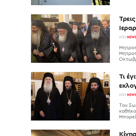
Τρεις
Ιερα
ΑΠΌ
NEW
Μητροπ
Μητροπ
Οκτωβρί
Τι έγ
εκλο
ΑΠΌ
NEW
Του Σω
καθήκο
Μπορεί 
Κίνησ