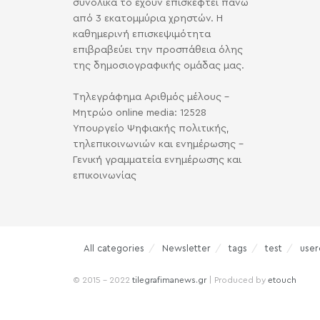
συνολικά το έχουν επισκεφτεί πάνω
από 3 εκατομμύρια χρηστών. Η
καθημερινή επισκεψιμότητα
επιβραβεύει την προσπάθεια όλης
της δημοσιογραφικής ομάδας μας.
Τηλεγράφημα Αριθμός μέλους -
Μητρώο online media: 12528
Υπουργείο Ψηφιακής πολιτικής,
τηλεπικοινωνιών και ενημέρωσης -
Γενική γραμματεία ενημέρωσης και
επικοινωνίας
All categories
Newsletter
tags
test
user
© 2015 - 2022
tilegrafimanews.gr
| Produced by
etouch