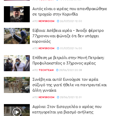
Αυτός είναι ο ιερέας που απανθρακώθηκε
σε τροχαίο στην Κορινθία
ΑΠΌ
NEWSROOM
26/07/2021 12:00
Εύβοια: Ασέβεια ιερέα – Άνοιξε φέρετρο
77χρονου και φώναζε ότι δεν υπάρχει
κορονοϊός
ΑΠΌ
NEWSROOM
01/07/2021 14:00
Επίθεση με βιτριόλι στην Μονή Πετράκη:
Προφυλακιστέος ο 37χρονος ιερέας
ΑΠΌ
TECHTEAM
29/06/2021 20:08
Συνέβη και αυτό! Ευνούχισε τον ιερέα
σύζυγό της γιατί ήθελε να παντρευτεί και
άλλη γυναίκα
ΑΠΌ
NEWSROOM
29/06/2021 12:01
Αγρίνιο: Στον Εισαγγελέα ο ιερέας που
κατηγορείται για βιασμό ανήλικης