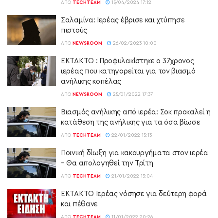
ΑΠΌ
TECHTEAM
15/04/2024 17:12
Σαλαμίνα: Ιερέας έβρισε και χτύπησε
πιστούς
ΑΠΌ
NEWSROOM
26/02/2023 10:00
ΕΚΤΑΚΤΟ : Προφυλακίστηκε ο 37χρονος
ιερέας που κατηγορείται για τον βιασμό
ανήλικης κοπέλας
ΑΠΌ
NEWSROOM
25/01/2022 17:37
Βιασμός ανήλικης από ιερέα: Σοκ προκαλεί η
κατάθεση της ανήλικης για τα όσα βίωσε
ΑΠΌ
TECHTEAM
22/01/2022 15:13
Ποινική δίωξη για κακουργήματα στον ιερέα
– Θα απολογηθεί την Τρίτη
ΑΠΌ
TECHTEAM
21/01/2022 13:04
ΕΚΤΑΚΤΟ Ιερέας νόσησε για δεύτερη φορά
και πέθανε
ΑΠΌ
TECHTEAM
11/01/2022 20:26