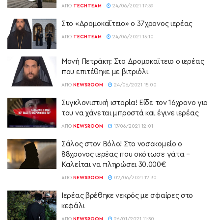
ΑΠΌ
TECHTEAM
24/06/2021 17:39
Στο «Δρομοκαΐτειο» ο 37χρονος ιερέας
ΑΠΌ
TECHTEAM
24/06/2021 15:10
Μονή Πετράκη: Στο Δρομοκαϊτειο ο ιερέας
που επιτέθηκε με βιτριόλι
ΑΠΌ
NEWSROOM
24/06/2021 15:00
Συγκλονιστική ιστορία! Είδε τον 16χρονο γιο
του να χάνεται μπροστά και έγινε ιερέας
ΑΠΌ
NEWSROOM
17/06/2021 12:01
Σάλος στον Βόλο! Στο νοσοκομείο ο
88χρονος ιερέας που σκότωσε γάτα –
Καλείται να πληρώσει 30.000€
ΑΠΌ
NEWSROOM
02/06/2021 12:30
Ιερέας βρέθηκε νεκρός με σφαίρες στο
κεφάλι
ΑΠΌ
NEWSROOM
26/01/2021 11:30