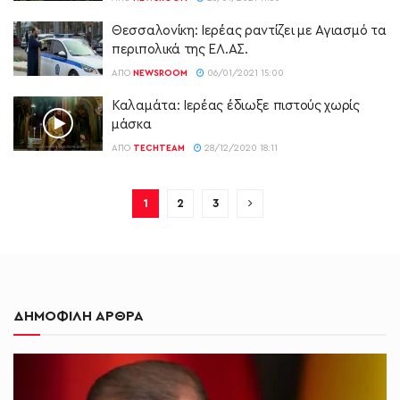
Θεσσαλονίκη: Ιερέας ραντίζει με Αγιασμό τα
περιπολικά της ΕΛ.ΑΣ.
ΑΠΌ
NEWSROOM
06/01/2021 15:00
Καλαμάτα: Ιερέας έδιωξε πιστούς χωρίς
μάσκα
ΑΠΌ
TECHTEAM
28/12/2020 18:11
1
2
3
ΔΗΜΟΦΙΛΗ ΑΡΘΡΑ