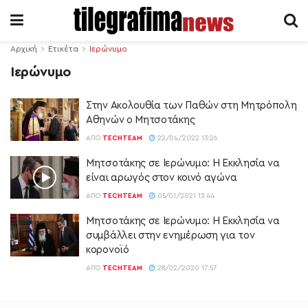
Αρχική
Ετικέτα
Ιερώνυμο
Ιερώνυμο
Στην Aκολουθία των Παθών στη Μητρόπολη
Αθηνών ο Μητσοτάκης
ΑΠΌ
TECHTEAM
22/04/2022 13:26
Μητσοτάκης σε Ιερώνυμο: Η Εκκλησία να
είναι αρωγός στον κοινό αγώνα
ΑΠΌ
TECHTEAM
05/01/2021 13:44
Μητσοτάκης σε Ιερώνυμο: Η Εκκλησία να
συμβάλλει στην ενημέρωση για τον
κορονοϊό
ΑΠΌ
TECHTEAM
28/02/2020 17:57