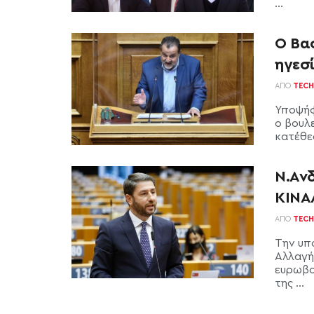
...
Ο Βα
ηγεσ
ΑΠΌ
TECH
Υποψήφ
ο βουλ
κατέθεσ
Ν.Ανδ
ΚΙΝΑ
ΑΠΌ
TECH
Την υπ
Αλλαγή
ευρωβο
της ...