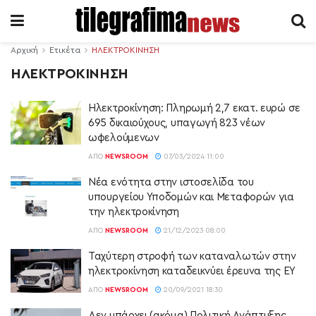
Αρχική
Ετικέτα
ΗΛΕΚΤΡΟΚΙΝΗΣΗ
ΗΛΕΚΤΡΟΚΙΝΗΣΗ
Ηλεκτροκίνηση: Πληρωμή 2,7 εκατ. ευρώ σε
695 δικαιούχους, υπαγωγή 823 νέων
ωφελούμενων
ΑΠΌ
NEWSROOM
07/03/2024 11:00
Νέα ενότητα στην ιστοσελίδα του
υπουργείου Υποδομών και Μεταφορών για
την ηλεκτροκίνηση
ΑΠΌ
NEWSROOM
21/12/2023 08:00
Ταχύτερη στροφή των καταναλωτών στην
ηλεκτροκίνηση καταδεικνύει έρευνα της EY
ΑΠΌ
NEWSROOM
20/09/2021 18:30
Δεν υπάρχει (ακόμα) Πολιτική Ανάπτυξης…