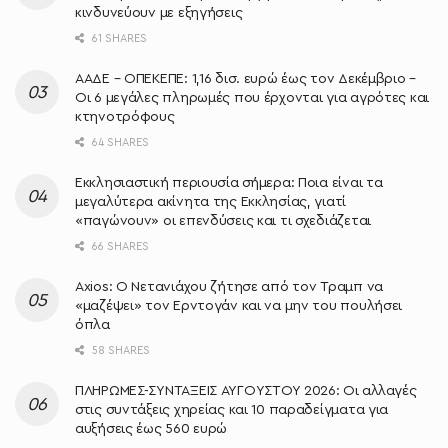
κινδυνεύουν με εξηγήσεις
61 SHARES
ΑΑΔΕ – ΟΠΕΚΕΠΕ: 1,16 δισ. ευρώ έως τον Δεκέμβριο –
Οι 6 μεγάλες πληρωμές που έρχονται για αγρότες και
κτηνοτρόφους
64 SHARES
Εκκλησιαστική περιουσία σήμερα: Ποια είναι τα
μεγαλύτερα ακίνητα της Εκκλησίας, γιατί
«παγώνουν» οι επενδύσεις και τι σχεδιάζεται
66 SHARES
Axios: Ο Νετανιάχου ζήτησε από τον Τραμπ να
«μαζέψει» τον Ερντογάν και να μην του πουλήσει
όπλα
58 SHARES
ΠΛΗΡΩΜΕΣ-ΣΥΝΤΑΞΕΙΣ ΑΥΓΟΥΣΤΟΥ 2026: Οι αλλαγές
στις συντάξεις χηρείας και 10 παραδείγματα για
αυξήσεις έως 560 ευρώ