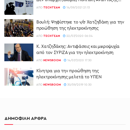
ΑΠΌ
TECHTEAM
14/09/2021 21:13
Βουλή: Ψηφίστηκε το ν/σ Χατζηδάκη για την
προώθηση της ηλεκτροκίνησης
ΑΠΌ
TECHTEAM
22/07/2020 06:04
Κ. Χατζηδάκης: Αντιφάσεις και μικροψυχία
από τον ΣΥΡΙΖΑ για την ηλεκτροκίνηση
ΑΠΌ
NEWSROOM
14/07/2020 17:30
Κίνητρα για την προώθηση της
ηλεκτροκίνησης μελετά το ΥΠΕΝ
ΑΠΌ
NEWSROOM
30/09/2019 10:30
ΔΗΜΟΦΙΛΗ ΑΡΘΡΑ