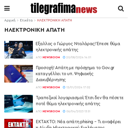
Αρχική
Ετικέτα
ΗΛΕΚΤΡΟΝΙΚΗ ΑΠΑΤΗ
ΗΛΕΚΤΡΟΝΙΚΗ ΑΠΑΤΗ
Έξαλλος ο Γιώργος Νταλάρας! Έπεσε θύμα
ηλεκτρονικής απάτης
ΑΠΌ
NEWSROOM
20/08/2024 14:01
Προσοχή! Απάτη με πρόσχημα το Gov.gr
καταγγέλλει το υπ. Ψηφιακής
Διακυβέρνησης
ΑΠΌ
NEWSROOM
13/01/2024 17:02
Τραπεζικοί λογαριασμοί: Έτσι δεν θα πέσετε
ποτέ θύμα ηλεκτρονικής απάτης
ΑΠΌ
NEWSROOM
06/04/2023 13:51
EKTAKTO: Νέα απάτη phising – Τι αναφέρει
η Δίωξη Ηλεκτρονικού Εγκλήματος