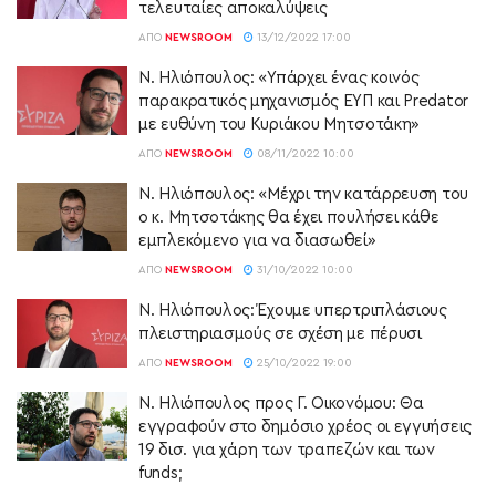
τελευταίες αποκαλύψεις
ΑΠΌ
NEWSROOM
13/12/2022 17:00
Ν. Ηλιόπουλος: «Υπάρχει ένας κοινός
παρακρατικός μηχανισμός ΕΥΠ και Predator
με ευθύνη του Κυριάκου Μητσοτάκη»
ΑΠΌ
NEWSROOM
08/11/2022 10:00
Ν. Ηλιόπουλος: «Μέχρι την κατάρρευση του
ο κ. Μητσοτάκης θα έχει πουλήσει κάθε
εμπλεκόμενο για να διασωθεί»
ΑΠΌ
NEWSROOM
31/10/2022 10:00
Ν. Ηλιόπουλος: Έχουμε υπερτριπλάσιους
πλειστηριασμούς σε σχέση με πέρυσι
ΑΠΌ
NEWSROOM
25/10/2022 19:00
Ν. Ηλιόπουλος προς Γ. Οικονόμου: Θα
εγγραφούν στο δημόσιο χρέος οι εγγυήσεις
19 δισ. για χάρη των τραπεζών και των
funds;