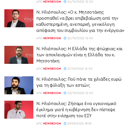
ΑΠΌ
NEWSROOM
24/10/2022 12:00
Ν. Ηλιόπουλος: «Ο κ. Μητσοτάκης
προσπαθεί να βρει επιβεβαίωση από την
καθυστερημένη, ανεπαρκή, γενικόλογη
απόφαση του συμβουλίου για την ενέργεια»
ΑΠΌ
NEWSROOM
22/10/2022 12:00
Ν. Ηλιόπουλος: Η Ελλάδα της φτώχειας και
των αποκλεισμών είναι η Ελλάδα του κ.
Μητσοτάκη
ΑΠΌ
NEWSROOM
21/10/2022 12:00
Ν. Ηλιόπουλος: Πού πάνε τα χιλιάδες ευρώ
για τη φύλαξη των εστιών;
ΑΠΌ
NEWSROOM
03/10/2022 12:00
Ν. Ηλιόπουλος: Ζήσαμε ένα υγειονομικό
έγκλημα γιατί η κυβέρνηση δεν πίστεψε
ποτέ στην ενίσχυση του ΕΣΥ
ΑΠΌ
NEWSROOM
29/09/2022 18:30