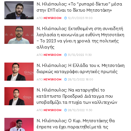
N. Ηλιόπουλος: «Το “ρυπαρό δίκτυο” μέσα
στην ΕΥΠ είναι το δίκτυο Μητσοτάκη»
ΑΠΌ
NEWSROOM
12/01/2023 19:00
Ν. Ηλιόπουλος: Εκτεθειμένη στη συνειδητή
λεηλασία η κοινωνία με ευθύνη Μητσοτάκη
– Το 2023 να γίνει η χρονιά της πολιτικής
αλλαγής
ΑΠΌ
NEWSROOM
31/12/2022 11:30
Ν. Ηλιόπουλος: Η Ελλάδα του κ. Μητσοτάκη
διαρκώς καταγράφει αρνητικές πρωτιές
ΑΠΌ
NEWSROOM
28/12/2022 18:00
Ν. Ηλιόπουλος: Να καταργηθεί το
κατάπτυστο Προεδρικό Διάταγμα που
υποβαθμίζει τα πτυχία των καλλιτεχνών
ΑΠΌ
NEWSROOM
28/12/2022 11:30
Ν. Ηλιόπουλος: Ο Κυρ. Μητσοτάκης θα
έπρεπε να έχει παραιτηθεί μετά τις