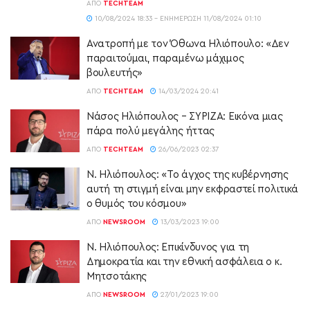
ΑΠΌ
TECHTEAM
10/08/2024 18:33 - ΕΝΗΜΈΡΩΣΗ 11/08/2024 01:10
Ανατροπή με τον Όθωνα Ηλιόπουλο: «Δεν
παραιτούμαι, παραμένω μάχιμος
βουλευτής»
ΑΠΌ
TECHTEAM
14/03/2024 20:41
Νάσος Ηλιόπουλος – ΣΥΡΙΖΑ: Εικόνα μιας
πάρα πολύ μεγάλης ήττας
ΑΠΌ
TECHTEAM
26/06/2023 02:37
N. Ηλιόπουλος: «Το άγχος της κυβέρνησης
αυτή τη στιγμή είναι μην εκφραστεί πολιτικά
ο θυμός του κόσμου»
ΑΠΌ
NEWSROOM
13/03/2023 19:00
Ν. Ηλιόπουλος: Επικίνδυνος για τη
Δημοκρατία και την εθνική ασφάλεια ο κ.
Μητσοτάκης
ΑΠΌ
NEWSROOM
27/01/2023 19:00