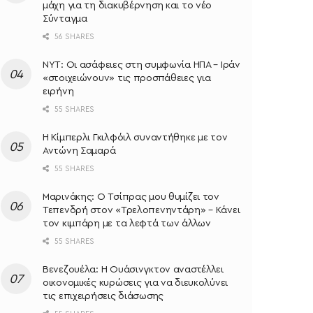
μάχη για τη διακυβέρνηση και το νέο
Σύνταγμα
56 SHARES
NYT: Οι ασάφειες στη συμφωνία ΗΠΑ – Ιράν
«στοιχειώνουν» τις προσπάθειες για
ειρήνη
55 SHARES
Η Κίμπερλι Γκιλφόιλ συναντήθηκε με τον
Αντώνη Σαμαρά
55 SHARES
Μαρινάκης: Ο Τσίπρας μου θυμίζει τον
Τεπενδρή στον «Τρελοπενηντάρη» – Κάνει
τον κιμπάρη με τα λεφτά των άλλων
55 SHARES
Βενεζουέλα: Η Ουάσινγκτον αναστέλλει
οικονομικές κυρώσεις για να διευκολύνει
τις επιχειρήσεις διάσωσης