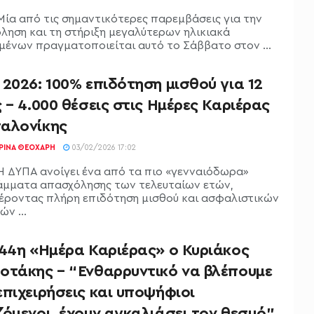
Μία από τις σημαντικότερες παρεμβάσεις για την
ληση και τη στήριξη μεγαλύτερων ηλικιακά
μένων πραγματοποιείται αυτό το Σάββατο στον ...
2026: 100% επιδότηση μισθού για 12
 – 4.000 θέσεις στις Ημέρες Καριέρας
αλονίκης
ΡΊΝΑ ΘΕΟΧΆΡΗ
03/02/2026 17:02
Η ΔΥΠΑ ανοίγει ένα από τα πιο «γενναιόδωρα»
μματα απασχόλησης των τελευταίων ετών,
ροντας πλήρη επιδότηση μισθού και ασφαλιστικών
ν ...
 44η «Ημέρα Καριέρας» ο Κυριάκος
οτάκης – “Ενθαρρυντικό να βλέπουμε
πιχειρήσεις και υποψήφιοι
όμενοι, έχουν αγκαλιάσει τον θεσμό”