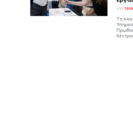
ΑΠΌ
TECH
Τη 44η
Υπηρεσ
Πρωθυπ
Κέντρο 