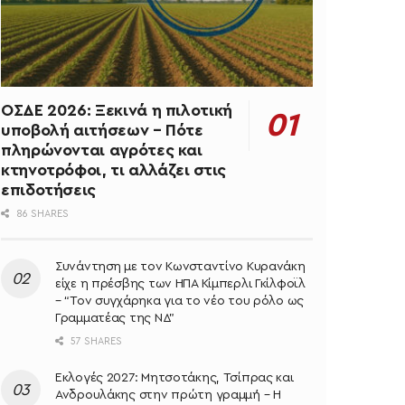
ΟΣΔΕ 2026: Ξεκινά η πιλοτική
υποβολή αιτήσεων – Πότε
πληρώνονται αγρότες και
κτηνοτρόφοι, τι αλλάζει στις
επιδοτήσεις
86 SHARES
Συνάντηση με τον Κωνσταντίνο Κυρανάκη
είχε η πρέσβης των ΗΠΑ Κίμπερλι Γκίλφοϊλ
– “Τον συγχάρηκα για το νέο του ρόλο ως
Γραμματέας της ΝΔ”
57 SHARES
Εκλογές 2027: Μητσοτάκης, Τσίπρας και
Ανδρουλάκης στην πρώτη γραμμή – Η