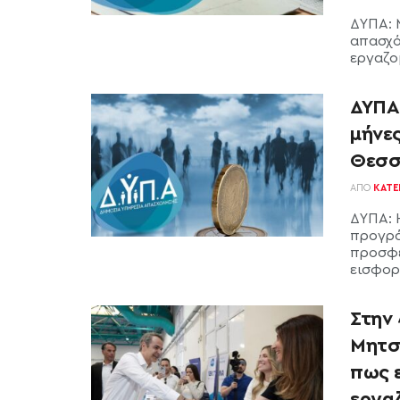
ΔΥΠΑ: 
απασχό
εργαζο
ΔΥΠΑ 
μήνες
Θεσσ
ΑΠΌ
ΚΑΤΕ
ΔΥΠΑ: 
προγρά
προσφέ
εισφορώ
Στην
Μητσ
πως ε
εργαζ