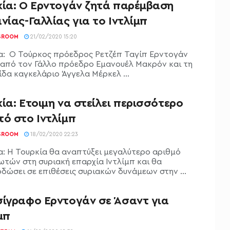
κία: Ο Ερντογάν ζητά παρέμβαση
νίας-Γαλλίας για το Ιντλίμπ
SROOM
21/02/2020 15:20
α: Ο Τούρκος πρόεδρος Ρετζέπ Ταγίπ Ερντογάν
 από τον Γάλλο πρόεδρο Εμανουέλ Μακρόν και τη
ίδα καγκελάριο Άγγελα Μέρκελ ...
ία: Ετοιμη να στείλει περισσότερο
τό στο Ιντλίμπ
SROOM
18/02/2020 22:23
α: Η Τουρκία θα αναπτύξει μεγαλύτερο αριθμό
ωτών στη συριακή επαρχία Ιντλίμπ και θα
δώσει σε επιθέσεις συριακών δυνάμεων στην ...
σίγραφο Ερντογάν σε Άσαντ για
μπ