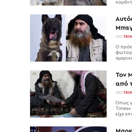
κομάντ
Αυτός
Μπαγ
ΑΠΌ
TECH
Ο πρόε
φωτογρ
αμερικα
Τον 
από τ
ΑΠΌ
TECH
Όπως γ
Times»
είχε επ
Μαρκ