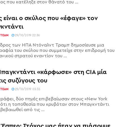
ος που κατέληξε στον θάνατό του ...
 είναι ο σκύλος που «έφαγε» τον
κντάντι
TEAM
29/10/2019 22:36
δρος των ΗΠΑ Ντόναλντ Τραμπ δημοσίευσε μια
αφία του σκύλου που συμμετείχε στην επιδρομή του
νικού στρατού εναντίον του ...
Μπαγκντάντι «κάρφωσε» στη CIA μία
ις συζύγους του
TEAM
29/10/2019 03:35
ράφει, δύο πηγές επιβεβαίωσαν στους «New York
 ότι η τοποθεσία που κρυβόταν στον Μπαγκντάντι
ιβεβαιωθεί από τις ...
 Έσπερ: Στόχος μας ήταν να πιάσουμε