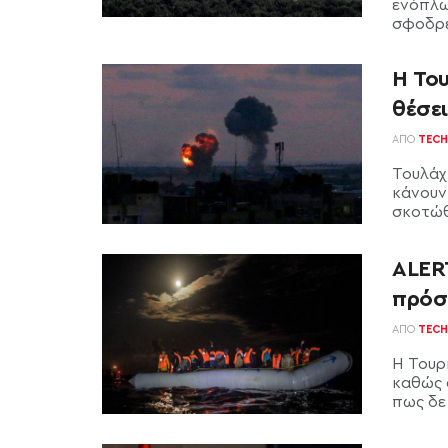
ενόπλω
σφοδρές
Η Του
θέσε
ΑΠΌ
TECH
Τουλάχ
κάνουν 
σκοτώθ
ALER
πρόσ
ΑΠΌ
TECH
Η Τουρ
καθώς 
πως δε 