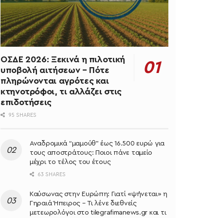
ΟΣΔΕ 2026: Ξεκινά η πιλοτική
υποβολή αιτήσεων – Πότε
πληρώνονται αγρότες και
κτηνοτρόφοι, τι αλλάζει στις
επιδοτήσεις
95 SHARES
Αναδρομικά “μαμούθ” έως 16.500 ευρώ για
τους αποστράτους: Ποιοι πάνε ταμείο
μέχρι το τέλος του έτους
63 SHARES
Καύσωνας στην Ευρώπη: Γιατί «ψήνεται» η
Γηραιά Ήπειρος – Τι λένε διεθνείς
μετεωρολόγοι στο tilegrafimanews.gr και τι