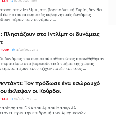
TEAM
16/02/2020 18:32
σταση στην Ιντλίμπ, στη βορειοδυτική Συρία, δεν θα
ί έως ότου οι συριακές κυβερνητικές δυνάμεις
θούν πέραν των συνόρων ...
: Πλησιάζουν στο Ιντλίμπ οι δυνάμεις
τ
SROOM
14/02/2020 21:14
 Οι δυνάμεις του συριακού καθεστώτος προωθήθηκαν
 περαιτέρω στο βορειοδυτικό τμήμα της χώρας
τιμετωπίζουν τους τζιχαντιστές και τους ...
κντάντι: Τον πρόδωσε ένα εσώρουχό
που έκλεψαν οι Κούρδοι
TEAM
30/10/2019 00:32
οποίηση του DNA του Αμπού Μπακρ Αλ
τάντι, πριν την επιδρομή των Αμερικανών