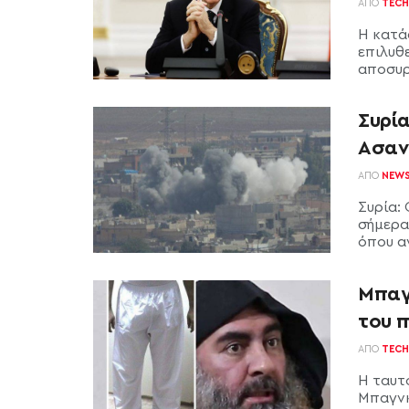
ΑΠΌ
TECH
Η κατά
επιλυθε
αποσυρ
Συρία
Ασαν
ΑΠΌ
NEW
Συρία:
σήμερα
όπου αν
Μπαγ
του 
ΑΠΌ
TECH
Η ταυτ
Μπαγνκ