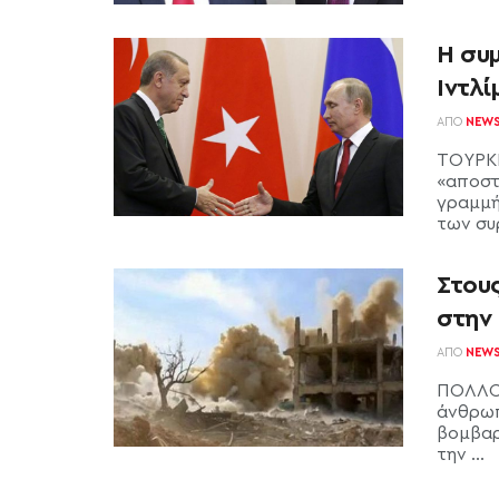
Η συ
Ιντλί
ΑΠΌ
NEW
ΤΟΥΡΚΙ
«αποστ
γραμμή
των συ
Στους
στην 
ΑΠΌ
NEW
ΠΟΛΛΟΙ
άνθρωπ
βομβαρ
την ...