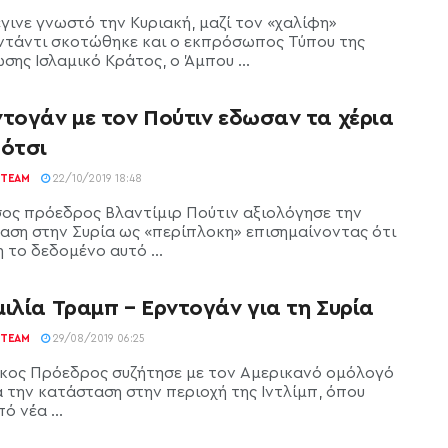
γινε γνωστό την Κυριακή, μαζί τον «χαλίφη»
τάντι σκοτώθηκε και ο εκπρόσωπος Τύπου της
σης Ισλαμικό Κράτος, ο Άμπου ...
ντογάν με τον Πούτιν εδωσαν τα χέρια
Σότσι
TEAM
22/10/2019 18:48
ς πρόεδρος Βλαντίμιρ Πούτιν αξιολόγησε την
αση στην Συρία ως «περίπλοκη» επισημαίνοντας ότι
 το δεδομένο αυτό ...
ιλία Τραμπ – Ερντογάν για τη Συρία
TEAM
29/08/2019 06:25
κος Πρόεδρος συζήτησε με τον Αμερικανό ομόλογό
α την κατάσταση στην περιοχή της Ιντλίμπ, όπου
ό νέα ...