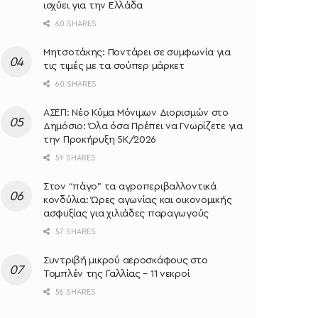
ισχύει για την Ελλάδα
60 SHARES
Μητσοτάκης: Ποντάρει σε συμφωνία για
τις τιμές με τα σούπερ μάρκετ
60 SHARES
ΑΣΕΠ: Νέο Κύμα Μόνιμων Διορισμών στο
Δημόσιο: Όλα όσα Πρέπει να Γνωρίζετε για
την Προκήρυξη 5Κ/2026
59 SHARES
Στον “πάγο” τα αγροπεριβαλλοντικά
κονδύλια: Ώρες αγωνίας και οικονομικής
ασφυξίας για χιλιάδες παραγωγούς
57 SHARES
Συντριβή μικρού αεροσκάφους στο
Τομπλέν της Γαλλίας – 11 νεκροί
56 SHARES