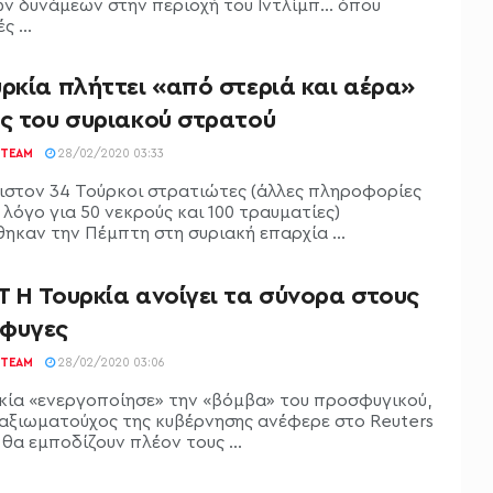
ν δυνάμεων στην περιοχή του Ιντλίμπ... όπου
 ...
ρκία πλήττει «από στεριά και αέρα»
ις του συριακού στρατού
TEAM
28/02/2020 03:33
ιστον 34 Τούρκοι στρατιώτες (άλλες πληροφορίες
λόγο για 50 νεκρούς και 100 τραυματίες)
ηκαν την Πέμπτη στη συριακή επαρχία ...
T Η Τουρκία ανοίγει τα σύνορα στους
φυγες
TEAM
28/02/2020 03:06
κία «ενεργοποίησε» την «βόμβα» του προσφυγικού,
αξιωματούχος της κυβέρνησης ανέφερε στο Reuters
θα εμποδίζουν πλέον τους ...