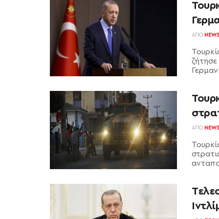
Τουρ
Γερμα
ΑΠΌ
NEW
Τουρκί
ζήτησε
Γερμαν
Τουρκ
στρα
ΑΠΌ
NEW
Τουρκί
στρατι
ανταπο
Tελε
Ιντλί