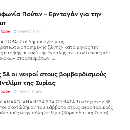
μφωνία Πούτιν – Ερντογάν για την
μπ
SROOM
18/09/2018 19:11
Α ΤΩΡΑ: Στη δημιουργία μιας
ρατιωτικοποιημένης ζώνης» κατά μήκος της
ς επαφής μεταξύ της ένοπλης αντιπολίτευσης και
ριακών στρατευμάτων, ...
 58 οι νεκροί στους βομβαρδισμούς
Ιντλίμπ της Συρίας
SROOM
11/09/2016 14:50
 ΑΜΑΧΟΙ ΑΝΑΜΕΣΑ ΣΤΑ ΘΥΜΑΤΑ Τουλάχιστον 58
οι σκοτώθηκαν του Σάββατο στους αεροπορικούς
δισμούς στην πόλη Ιντλίμπ (βορειοδυτική Συρία),