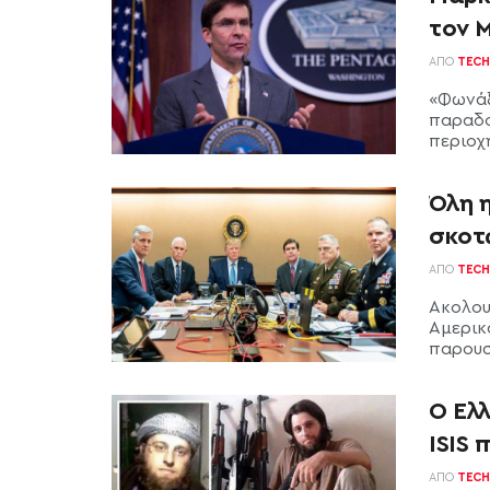
τον 
ΑΠΌ
TECH
«Φωνάξ
παραδο
περιοχή
Όλη 
σκοτ
ΑΠΌ
TECH
Ακολου
Αμερικ
παρουσί
Ο Έλλ
ISIS 
ΑΠΌ
TECH