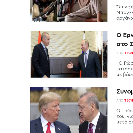
Όπως έ
Μπαγκν
οργάνω
Ο Ερ
στο 
ΑΠΌ
TECH
Ο Ρώσο
κατάστ
με βάση
Συνομ
ΑΠΌ
TECH
Ο Τούρ
του, γι
μετά απ