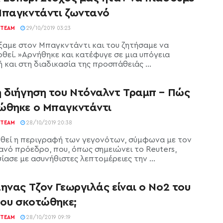
Μπαγκντάντι ζωντανό
TEAM
29/10/2019 03:23
αμε στον Μπαγκντάντι και του ζητήσαμε να
θεί. »Αρνήθηκε και κατέφυγε σε μια υπόγεια
 και στη διαδικασία της προσπάθειάς ...
η διήγηση του Ντόναλντ Τραμπ – Πώς
ώθηκε ο Μπαγκντάντι
TEAM
28/10/2019 20:38
θεί η περιγραφή των γεγονότων, σύμφωνα με τον
ανό πρόεδρο, που, όπως σημειώνει το Reuters,
ασε με ασυνήθιστες λεπτομέρειες την ...
ηνας Τζον Γεωργιλάς είναι ο Νο2 του
που σκοτώθηκε;
TEAM
28/10/2019 09:19