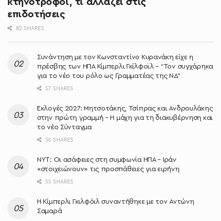
κτηνοτρόφοι, τι αλλάζει στις
επιδοτήσεις
82 SHARES
Συνάντηση με τον Κωνσταντίνο Κυρανάκη είχε η
πρέσβης των ΗΠΑ Κίμπερλι Γκίλφοϊλ – “Τον συγχάρηκα
για το νέο του ρόλο ως Γραμματέας της ΝΔ”
57 SHARES
Εκλογές 2027: Μητσοτάκης, Τσίπρας και Ανδρουλάκης
στην πρώτη γραμμή – Η μάχη για τη διακυβέρνηση και
το νέο Σύνταγμα
56 SHARES
NYT: Οι ασάφειες στη συμφωνία ΗΠΑ – Ιράν
«στοιχειώνουν» τις προσπάθειες για ειρήνη
55 SHARES
Η Κίμπερλι Γκιλφόιλ συναντήθηκε με τον Αντώνη
Σαμαρά