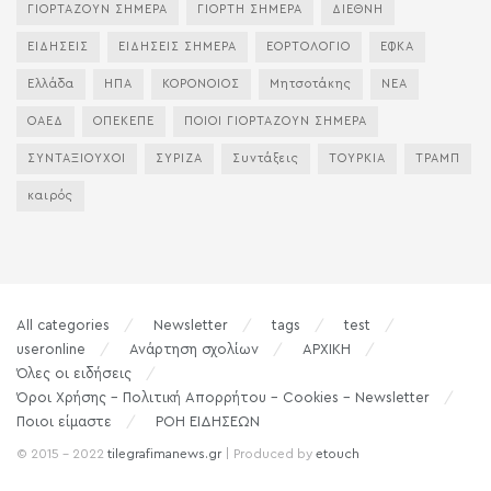
ΓΙΟΡΤΑΖΟΥΝ ΣΗΜΕΡΑ
ΓΙΟΡΤΗ ΣΗΜΕΡΑ
ΔΙΕΘΝΗ
ΕΙΔΗΣΕΙΣ
ΕΙΔΗΣΕΙΣ ΣΗΜΕΡΑ
ΕΟΡΤΟΛΟΓΙΟ
ΕΦΚΑ
Ελλάδα
ΗΠΑ
ΚΟΡΟΝΟΙΟΣ
Μητσοτάκης
ΝΕΑ
ΟΑΕΔ
ΟΠΕΚΕΠΕ
ΠΟΙΟΙ ΓΙΟΡΤΑΖΟΥΝ ΣΗΜΕΡΑ
ΣΥΝΤΑΞΙΟΥΧΟΙ
ΣΥΡΙΖΑ
Συντάξεις
ΤΟΥΡΚΙΑ
ΤΡΑΜΠ
καιρός
All categories
Newsletter
tags
test
useronline
Ανάρτηση σχολίων
ΑΡΧΙΚΗ
Όλες οι ειδήσεις
Όροι Χρήσης – Πολιτική Απορρήτου – Cookies – Newsletter
Ποιοι είμαστε
ΡΟΗ ΕΙΔΗΣΕΩΝ
© 2015 - 2022
tilegrafimanews.gr
| Produced by
etouch