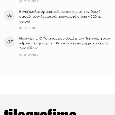
55 SHARES
Βενεζουέλα: Δραματικές εικόνες μετά τον διπλό
σεισμό, συγκλονιστικά πλάνα από drone – 920 οι
νεκροί
55 SHARES
Μαρινάκης: Ο Τσίπρας μου θυμίζει τον Τεπενδρή στον
«Τρελοπενηντάρη» – Κάνει τον κιμπάρη με τα λεφτά
των άλλων
55 SHARES