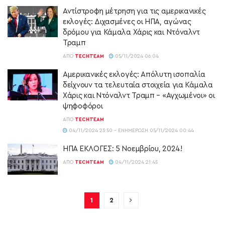
Αντίστροφη μέτρηση για τις αμερικανικές
εκλογές: Διχασμένες οι ΗΠΑ, αγώνας
δρόμου για Κάμαλα Χάρις και Ντόναλντ
Τραμπ
ΑΠΌ
TECHTEAM
05/11/2024 06:04
Αμερικανικές εκλογές: Απόλυτη ισοπαλία
δείχνουν τα τελευταία στοιχεία για Κάμαλα
Χάρις και Ντόναλντ Τραμπ – «Αγχωμένοι» οι
ψηφοφόροι
ΑΠΌ
TECHTEAM
04/11/2024 23:50 - ΕΝΗΜΈΡΩΣΗ 05/11/2024 00:44
ΗΠΑ ΕΚΛΟΓΕΣ: 5 Νοεμβρίου, 2024!
ΑΠΌ
TECHTEAM
04/11/2024 21:45
1
2