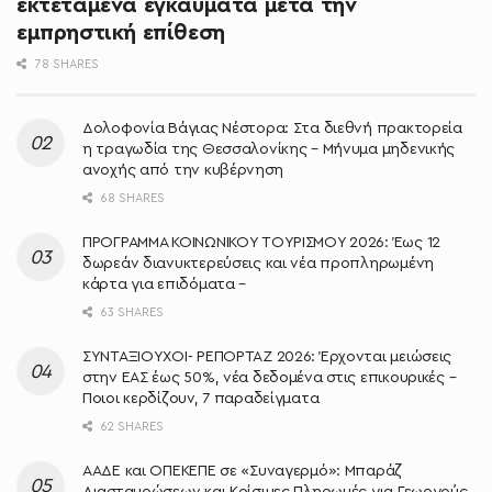
εκτεταμένα εγκαύματα μετά την
εμπρηστική επίθεση
78 SHARES
Δολοφονία Βάγιας Νέστορα: Στα διεθνή πρακτορεία
η τραγωδία της Θεσσαλονίκης – Μήνυμα μηδενικής
ανοχής από την κυβέρνηση
68 SHARES
ΠΡΟΓΡΑΜΜΑ ΚΟΙΝΩΝΙΚΟΥ ΤΟΥΡΙΣΜΟΥ 2026: Έως 12
δωρεάν διανυκτερεύσεις και νέα προπληρωμένη
κάρτα για επιδόματα –
63 SHARES
ΣΥΝΤΑΞΙΟΥΧΟΙ- ΡΕΠΟΡΤΑΖ 2026: Έρχονται μειώσεις
στην ΕΑΣ έως 50%, νέα δεδομένα στις επικουρικές –
Ποιοι κερδίζουν, 7 παραδείγματα
62 SHARES
ΑΑΔΕ και ΟΠΕΚΕΠΕ σε «Συναγερμό»: Μπαράζ
Διασταυρώσεων και Κρίσιμες Πληρωμές για Γεωργούς