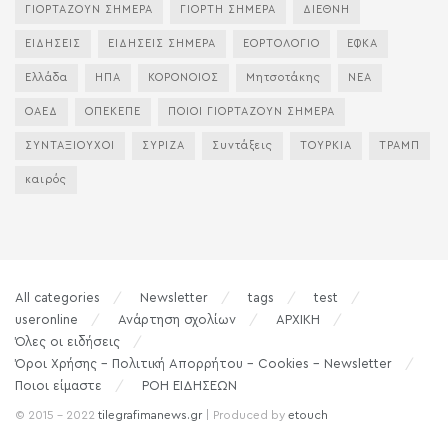
ΓΙΟΡΤΑΖΟΥΝ ΣΗΜΕΡΑ
ΓΙΟΡΤΗ ΣΗΜΕΡΑ
ΔΙΕΘΝΗ
ΕΙΔΗΣΕΙΣ
ΕΙΔΗΣΕΙΣ ΣΗΜΕΡΑ
ΕΟΡΤΟΛΟΓΙΟ
ΕΦΚΑ
Ελλάδα
ΗΠΑ
ΚΟΡΟΝΟΙΟΣ
Μητσοτάκης
ΝΕΑ
ΟΑΕΔ
ΟΠΕΚΕΠΕ
ΠΟΙΟΙ ΓΙΟΡΤΑΖΟΥΝ ΣΗΜΕΡΑ
ΣΥΝΤΑΞΙΟΥΧΟΙ
ΣΥΡΙΖΑ
Συντάξεις
ΤΟΥΡΚΙΑ
ΤΡΑΜΠ
καιρός
All categories
Newsletter
tags
test
useronline
Ανάρτηση σχολίων
ΑΡΧΙΚΗ
Όλες οι ειδήσεις
Όροι Χρήσης – Πολιτική Απορρήτου – Cookies – Newsletter
Ποιοι είμαστε
ΡΟΗ ΕΙΔΗΣΕΩΝ
© 2015 - 2022
tilegrafimanews.gr
| Produced by
etouch