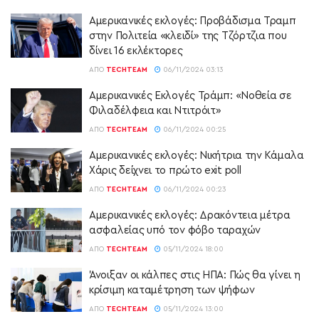
Αμερικανικές εκλογές: Προβάδισμα Τραμπ
στην Πολιτεία «κλειδί» της Τζόρτζια που
δίνει 16 εκλέκτορες
ΑΠΌ
TECHTEAM
06/11/2024 03:13
Αμερικανικές Εκλογές Τράμπ: «Νοθεία σε
Φιλαδέλφεια και Ντιτρόιτ»
ΑΠΌ
TECHTEAM
06/11/2024 00:25
Αμερικανικές εκλογές: Νικήτρια την Κάμαλα
Χάρις δείχνει το πρώτο exit poll
ΑΠΌ
TECHTEAM
06/11/2024 00:23
Αμερικανικές εκλογές: Δρακόντεια μέτρα
ασφαλείας υπό τον φόβο ταραχών
ΑΠΌ
TECHTEAM
05/11/2024 18:00
Άνοιξαν οι κάλπες στις ΗΠΑ: Πώς θα γίνει η
κρίσιμη καταμέτρηση των ψήφων
ΑΠΌ
TECHTEAM
05/11/2024 13:00