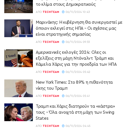
το κλίμα στους Δημοκρατικούς
ΑΠΌ
TECHTEAM
06/11/2024 10:43
Μαρινάκης: Η κυβέρνηση θα συνεργαστεί με
όποιον εκλεγεί στις ΗΠΑ – Οι σχέσεις μας
είναι στρατηγικής σημασίας
ΑΠΌ
TECHTEAM
06/11/2024 09:33
Αμερικανικές εκλογές 2024: Ολες οι
εξελίξεις στη μάχη Ντόναλντ Τράμπ και
Κάμελα Χάρις για την προεδρία των ΗΠΑ
ΑΠΌ
TECHTEAM
06/11/2024 05:42
New York Times: Στο 89% η πιθανότητα
νίκης του Τραμπ
ΑΠΌ
TECHTEAM
06/11/2024 05:41
Τραμπ και Χάρις διατηρούν τα «κάστρα»
τους – Όλα ανοιχτά στη μάχη των Swing
States
ΑΠΌ
TECHTEAM
06/11/2024 04:45