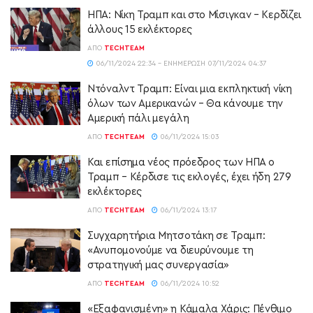
ΗΠΑ: Νίκη Τραμπ και στο Μίσιγκαν – Κερδίζει
άλλους 15 εκλέκτορες
ΑΠΌ
TECHTEAM
06/11/2024 22:34 - ΕΝΗΜΈΡΩΣΗ 07/11/2024 04:37
Ντόναλντ Τραμπ: Είναι μια εκπληκτική νίκη
όλων των Αμερικανών – Θα κάνουμε την
Αμερική πάλι μεγάλη
ΑΠΌ
TECHTEAM
06/11/2024 15:03
Και επίσημα νέος πρόεδρος των ΗΠΑ ο
Τραμπ – Κέρδισε τις εκλογές, έχει ήδη 279
εκλέκτορες
ΑΠΌ
TECHTEAM
06/11/2024 13:17
Συγχαρητήρια Μητσοτάκη σε Τραμπ:
«Ανυπομονούμε να διευρύνουμε τη
στρατηγική μας συνεργασία»
ΑΠΌ
TECHTEAM
06/11/2024 10:52
«Εξαφανισμένη» η Κάμαλα Χάρις: Πένθιμο