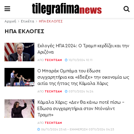
Αρχική
Ετικέτα
ΗΠΑ ΕΚΛΟΓΕΣ
ΗΠΑ ΕΚΛΟΓΕΣ
Εκλογές ΗΠΑ 2024: Ο Τραμπ κερδίζει και την
Αριζόνα
ΑΠΌ
TECHTEAM
10/11/2024 10:11
Ο Μπαράκ Ομπάμα του έδωσε
συγχαρητήρια και «έδειξε» την οικονομία ως
αιτία της ήττας της Κάμαλα Χάρις
ΑΠΌ
TECHTEAM
07/11/2024 14:24
Κάμαλα Χάρις: «Δεν θα κάνω ποτέ πίσω –
Έδωσα συγχαρητήρια στον Ντόναλντ
Τραμπ»
ΑΠΌ
TECHTEAM
06/11/2024 23:45 - ΕΝΗΜΈΡΩΣΗ 07/11/2024 04:23