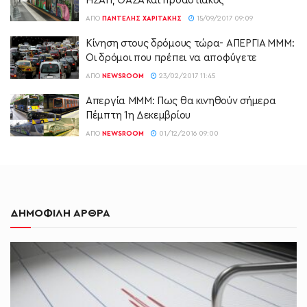
ΗΣΑΠ, ΟΑΣΑ και προαστιακός
ΑΠΌ
ΠΑΝΤΕΛΉΣ ΧΑΡΙΤΆΚΗΣ
15/09/2017 09:09
Κίνηση στους δρόμους τώρα- ΑΠΕΡΓΙΑ ΜΜΜ:
Οι δρόμοι που πρέπει να αποφύγετε
ΑΠΌ
NEWSROOM
23/02/2017 11:45
Απεργία ΜΜΜ: Πως θα κινηθούν σήμερα
Πέμπτη 1η Δεκεμβρίου
ΑΠΌ
NEWSROOM
01/12/2016 09:00
ΔΗΜΟΦΙΛΗ ΑΡΘΡΑ