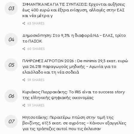
ΣΗΜΑΝΤΙΚΑ ΝΕΑ ΓΙΑ ΤΙΣ ΣΥΝΤΑΞΕΙΣ: Έρχονται αυξήσεις
έως 400 ευρώ και έξτρα ενίσχυση, αλλαγές στην ΕΑΣ
και νέα μέτρα γ
63 SHARES
Δημοσκόπηση: Στο 9,3% η διαφορά ΝΔ – ΕΛΑΣ, τρίτο
το ΠΑΣΟΚ
60 SHARES
ΠΛΗΡΩΜΕΣ ΑΓΡΟΤΩΝ 2026 : De minimis 29,5 εκατ. ευρώ
για 26.218 παραγωγούς μηδικής – Αγωνία για το
ελαιόλαδο και τη νέα σοδειά
59 SHARES
Κυριάκος Πιερρακάκης: Το IRIS είναι το success story
της ελληνικής ψηφιακής οικονομίας
59 SHARES
Μητσοτάκης: Περαιτέρω πτώση στην τιμή της
βενζίνης, 617,5 εκατ. σε αγρότες – Κάνουν εξαγγελίες
για τις τράπεζες αυτοί που τις έκλεισαν