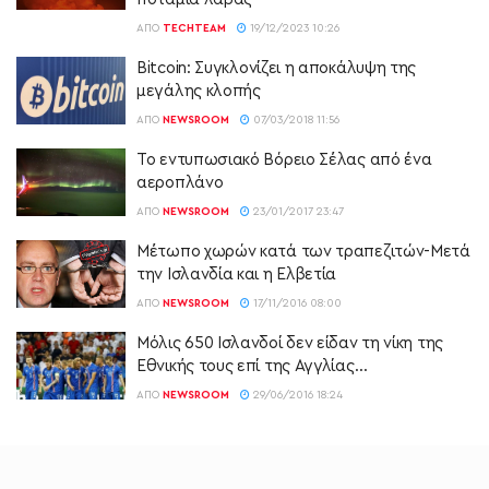
ΑΠΌ
TECHTEAM
19/12/2023 10:26
Bitcoin: Συγκλονίζει η αποκάλυψη της
μεγάλης κλοπής
ΑΠΌ
NEWSROOM
07/03/2018 11:56
Το εντυπωσιακό Βόρειο Σέλας από ένα
αεροπλάνο
ΑΠΌ
NEWSROOM
23/01/2017 23:47
Μέτωπο χωρών κατά των τραπεζιτών-Μετά
την Ισλανδία και η Ελβετία
ΑΠΌ
NEWSROOM
17/11/2016 08:00
Μόλις 650 Ισλανδοί δεν είδαν τη νίκη της
Εθνικής τους επί της Αγγλίας…
ΑΠΌ
NEWSROOM
29/06/2016 18:24