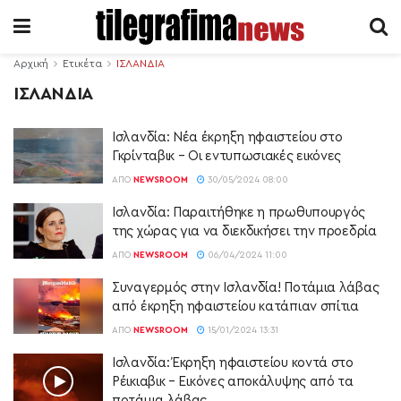
Αρχική
Ετικέτα
ΙΣΛΑΝΔΙΑ
ΙΣΛΑΝΔΙΑ
Ισλανδία: Νέα έκρηξη ηφαιστείου στο
Γκρίνταβικ – Οι εντυπωσιακές εικόνες
ΑΠΌ
NEWSROOM
30/05/2024 08:00
Ισλανδία: Παραιτήθηκε η πρωθυπουργός
της χώρας για να διεκδικήσει την προεδρία
ΑΠΌ
NEWSROOM
06/04/2024 11:00
Συναγερμός στην Ισλανδία! Ποτάμια λάβας
από έκρηξη ηφαιστείου κατάπιαν σπίτια
ΑΠΌ
NEWSROOM
15/01/2024 13:31
Ισλανδία: Έκρηξη ηφαιστείου κοντά στο
Ρέικιαβικ – Εικόνες αποκάλυψης από τα
ποτάμια λάβας