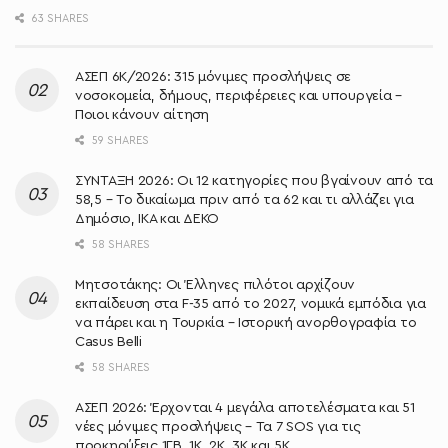
63 SHARES
ΑΣΕΠ 6Κ/2026: 315 μόνιμες προσλήψεις σε
νοσοκομεία, δήμους, περιφέρειες και υπουργεία –
Ποιοι κάνουν αίτηση
59 SHARES
ΣΥΝΤΑΞΗ 2026: Οι 12 κατηγορίες που βγαίνουν από τα
58,5 – Το δικαίωμα πριν από τα 62 και τι αλλάζει για
Δημόσιο, ΙΚΑ και ΔΕΚΟ
58 SHARES
Μητσοτάκης: Oι Έλληνες πιλότοι αρχίζουν
εκπαίδευση στα F-35 από το 2027, νομικά εμπόδια για
να πάρει και η Τουρκία – Ιστορική ανορθογραφία το
Casus Belli
58 SHARES
ΑΣΕΠ 2026: Έρχονται 4 μεγάλα αποτελέσματα και 51
νέες μόνιμες προσλήψεις – Τα 7 SOS για τις
προκηρύξεις 1ΓΒ, 1Κ, 2Κ, 3Κ και 5Κ