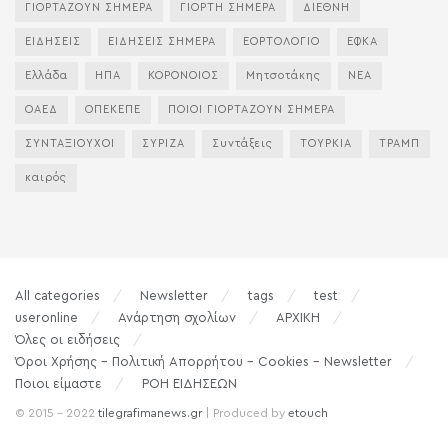
ΓΙΟΡΤΑΖΟΥΝ ΣΗΜΕΡΑ
ΓΙΟΡΤΗ ΣΗΜΕΡΑ
ΔΙΕΘΝΗ
ΕΙΔΗΣΕΙΣ
ΕΙΔΗΣΕΙΣ ΣΗΜΕΡΑ
ΕΟΡΤΟΛΟΓΙΟ
ΕΦΚΑ
Ελλάδα
ΗΠΑ
ΚΟΡΟΝΟΙΟΣ
Μητσοτάκης
ΝΕΑ
ΟΑΕΔ
ΟΠΕΚΕΠΕ
ΠΟΙΟΙ ΓΙΟΡΤΑΖΟΥΝ ΣΗΜΕΡΑ
ΣΥΝΤΑΞΙΟΥΧΟΙ
ΣΥΡΙΖΑ
Συντάξεις
ΤΟΥΡΚΙΑ
ΤΡΑΜΠ
καιρός
All categories
Newsletter
tags
test
useronline
Ανάρτηση σχολίων
ΑΡΧΙΚΗ
Όλες οι ειδήσεις
Όροι Χρήσης – Πολιτική Απορρήτου – Cookies – Newsletter
Ποιοι είμαστε
ΡΟΗ ΕΙΔΗΣΕΩΝ
© 2015 - 2022
tilegrafimanews.gr
| Produced by
etouch