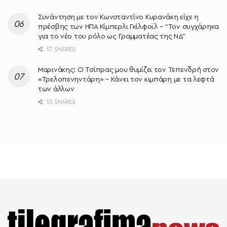
Συνάντηση με τον Κωνσταντίνο Κυρανάκη είχε η
πρέσβης των ΗΠΑ Κίμπερλι Γκίλφοϊλ – “Τον συγχάρηκα
για το νέο του ρόλο ως Γραμματέας της ΝΔ”
57 SHARES
Μαρινάκης: Ο Τσίπρας μου θυμίζει τον Τεπενδρή στον
«Τρελοπενηντάρη» – Κάνει τον κιμπάρη με τα λεφτά
των άλλων
55 SHARES