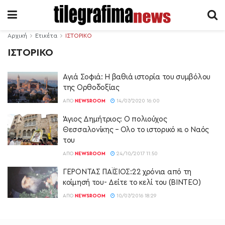
Αρχική
Ετικέτα
ΙΣΤΟΡΙΚΟ
ΙΣΤΟΡΙΚΟ
Αγιά Σοφιά: Η βαθιά ιστορία του συμβόλου
της Ορθοδοξίας
ΑΠΌ
NEWSROOM
14/07/2020 16:00
Άγιος Δημήτριος: Ο πολιούχος
Θεσσαλονίκης – Ολο το ιστορικό κι ο Ναός
του
ΑΠΌ
NEWSROOM
24/10/2017 11:50
ΓΕΡΟΝΤΑΣ ΠΑΪΣΙΟΣ:22 χρόνια από τη
κοίμησή του- Δείτε το κελί του (ΒΙΝΤΕΟ)
ΑΠΌ
NEWSROOM
10/07/2016 18:29