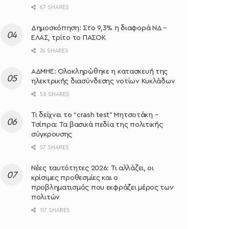
67 SHARES
Δημοσκόπηση: Στο 9,3% η διαφορά ΝΔ –
ΕΛΑΣ, τρίτο το ΠΑΣΟΚ
76 SHARES
ΑΔΜΗΕ: Ολοκληρώθηκε η κατασκευή της
ηλεκτρικής διασύνδεσης νοτίων Κυκλάδων
58 SHARES
Τι δείχνει το “crash test” Μητσοτάκη –
Τσίπρα: Τα βασικά πεδία της πολιτικής
σύγκρουσης
57 SHARES
Νέες ταυτότητες 2026: Τι αλλάζει, οι
κρίσιμες προθεσμίες και ο
προβληματισμός που εκφράζει μέρος των
πολιτών
117 SHARES