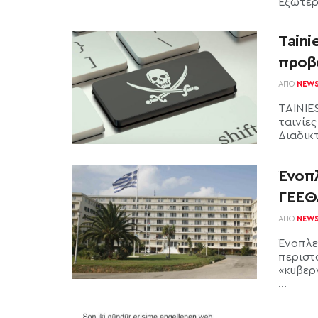
Εξωτερι
Taini
προβά
ΑΠΌ
NEW
TAINIE
ταινίε
Διαδικ
Ένοπλ
ΓΕΕΘΑ
ΑΠΌ
NEW
Ένοπλε
περιστ
«κυβερ
...