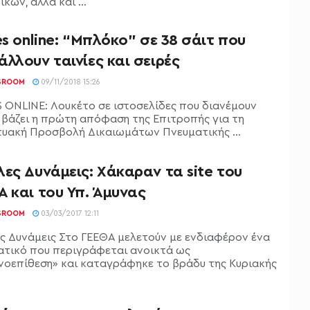
κών, αλλά και ...
es online: “Μπλόκο” σε 38 σάιτ που
λλουν ταινίες και σειρές
SROOM
09/11/2018 15:26
S ONLINE: Λουκέτο σε ιστοσελίδες που διανέμουν
ς βάζει η πρώτη απόφαση της Επιτροπής για τη
τυακή Προσβολή Δικαιωμάτων Πνευματικής ...
ες Δυνάμεις: Χάκαραν τα site του
 και του Υπ. Άμυνας
SROOM
03/03/2017 12:11
ς Δυνάμεις Στο ΓΕΕΘΑ μελετούν με ενδιαφέρον ένα
ατικό που περιγράφεται ανοικτά ως
νοεπίθεση» και καταγράφηκε το βράδυ της Κυριακής