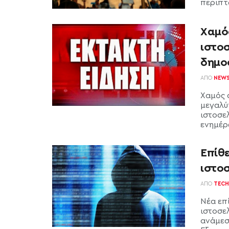
περιπτώ
Χαμός
ιστο
δημο
ΑΠΌ
NEW
Χαμός 
μεγαλύ
ιστοσε
ενημέρω
Επίθε
ιστο
ΑΠΌ
TECH
Νέα επ
ιστοσελ
ανάμεσ