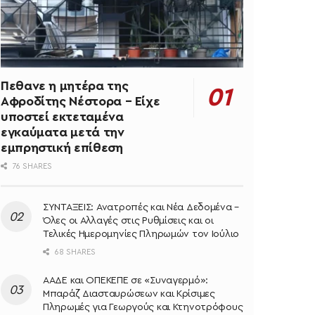
Πεθανε η μητέρα της
Αφροδίτης Νέστορα – Είχε
υποστεί εκτεταμένα
εγκαύματα μετά την
εμπρηστική επίθεση
76 SHARES
ΣΥΝΤΑΞΕΙΣ: Ανατροπές και Νέα Δεδομένα –
Όλες οι Αλλαγές στις Ρυθμίσεις και οι
Τελικές Ημερομηνίες Πληρωμών τον Ιούλιο
68 SHARES
ΑΑΔΕ και ΟΠΕΚΕΠΕ σε «Συναγερμό»:
Μπαράζ Διασταυρώσεων και Κρίσιμες
Πληρωμές για Γεωργούς και Κτηνοτρόφους