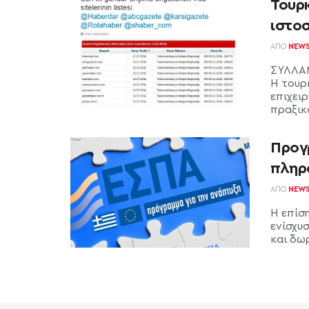
Τουρ
ιστο
ΑΠΌ
NEW
ΣΥΛΛΑ
Η τουρκ
επιχειρ
πραξικ
Προγ
πληρ
ΑΠΌ
NEW
H επίσ
ενίσχυ
και δωρ