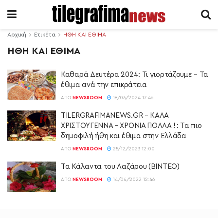
Αρχική
Ετικέτα
ΗΘΗ ΚΑΙ ΕΘΙΜΑ
ΗΘΗ ΚΑΙ ΕΘΙΜΑ
Καθαρά Δευτέρα 2024: Τι γιορτάζουμε – Τα
έθιμα ανά την επικράτεια
ΑΠΌ
NEWSROOM
18/03/2024 17:46
TILΕRGRAFIMANEWS.GR – ΚΑΛΑ
ΧΡΙΣΤΟΥΓΕΝΝΑ – ΧΡΟΝΙΑ ΠΟΛΛΑ ! : Τα πιο
δημοφιλή ήθη και έθιμα στην Ελλάδα
ΑΠΌ
NEWSROOM
25/12/2023 12:00
Τα Κάλαντα του Λαζάρου (ΒΙΝΤΕΟ)
ΑΠΌ
NEWSROOM
14/04/2022 12:46