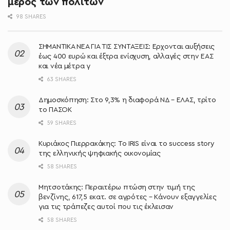
μέρος των πολιτών
98 SHARES
ΣΗΜΑΝΤΙΚΑ ΝΕΑ ΓΙΑ ΤΙΣ ΣΥΝΤΑΞΕΙΣ: Έρχονται αυξήσεις
έως 400 ευρώ και έξτρα ενίσχυση, αλλαγές στην ΕΑΣ
και νέα μέτρα γ
63 SHARES
Δημοσκόπηση: Στο 9,3% η διαφορά ΝΔ – ΕΛΑΣ, τρίτο
το ΠΑΣΟΚ
59 SHARES
Κυριάκος Πιερρακάκης: Το IRIS είναι το success story
της ελληνικής ψηφιακής οικονομίας
58 SHARES
Μητσοτάκης: Περαιτέρω πτώση στην τιμή της
βενζίνης, 617,5 εκατ. σε αγρότες – Κάνουν εξαγγελίες
για τις τράπεζες αυτοί που τις έκλεισαν
58 SHARES