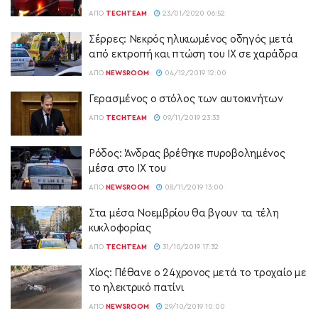
ΑΠΌ
TECHTEAM
23/01/2020 06:52
Σέρρες: Νεκρός ηλικιωμένος οδηγός μετά
από εκτροπή και πτώση του ΙΧ σε χαράδρα
ΑΠΌ
NEWSROOM
04/12/2019 12:00
Γερασμένος ο στόλος των αυτοκινήτων
ΑΠΌ
TECHTEAM
09/11/2019 23:33
Ρόδος: Άνδρας βρέθηκε πυροβολημένος
μέσα στο ΙΧ του
ΑΠΌ
NEWSROOM
08/11/2019 13:00
Στα μέσα Νοεμβρίου θα βγουν τα τέλη
κυκλοφορίας
ΑΠΌ
TECHTEAM
31/10/2019 17:32
Χίος: Πέθανε ο 24χρονος μετά το τροχαίο με
το ηλεκτρικό πατίνι
ΑΠΌ
NEWSROOM
29/10/2019 10:00