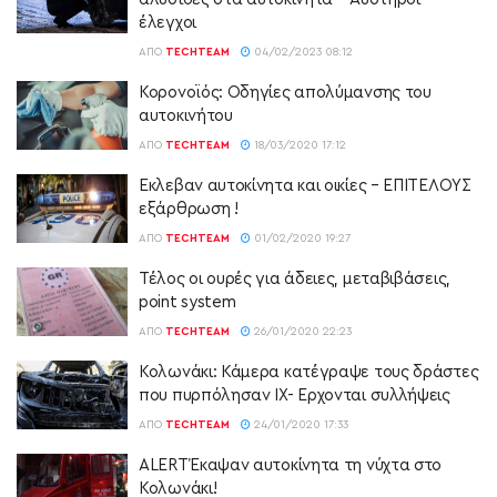
έλεγχοι
ΑΠΌ
TECHTEAM
04/02/2023 08:12
Κορονοϊός: Οδηγίες απολύμανσης του
αυτοκινήτου
ΑΠΌ
TECHTEAM
18/03/2020 17:12
Εκλεβαν αυτοκίνητα και οικίες – ΕΠΙΤΕΛΟΥΣ
εξάρθρωση !
ΑΠΌ
TECHTEAM
01/02/2020 19:27
Τέλος οι ουρές για άδειες, μεταβιβάσεις,
point system
ΑΠΌ
TECHTEAM
26/01/2020 22:23
Κολωνάκι: Κάμερα κατέγραψε τους δράστες
που πυρπόλησαν ΙΧ- Ερχονται συλλήψεις
ΑΠΌ
TECHTEAM
24/01/2020 17:33
ALERT Έκαψαν αυτοκίνητα τη νύχτα στο
Κολωνάκι!