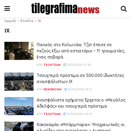
Αρχική
Ετικέτα
ΙΧ
ΙΧ
Πανικός στο Κολωνάκι: Τζιπ έπεσε σε
πεζούς έξω από εστιατόριο – 11 τραυματίες,
ένας σοβαρά
ΑΠΌ
TECHTEAM
13/07/2025 01:30
Τσουχτερά πρόστιμα σε 500.000 ιδιοκτήτες
ανασφάλιστων ΙΧ
ΑΠΌ
NEWSROOM
12/06/2024 12:11
Ανασφάλιστα οχήματα: Έρχεται ο «Μεγάλος
Αδελφός» και τσουχτερά πρόστιμα
ΑΠΌ
TECHTEAM
12/05/2024 09:01
Κακοκαιρία «Μπάρμπαρα»: Υποχρεωτικές οι
αλυσίδες στα αυτοκίνητα – Αυστηροί