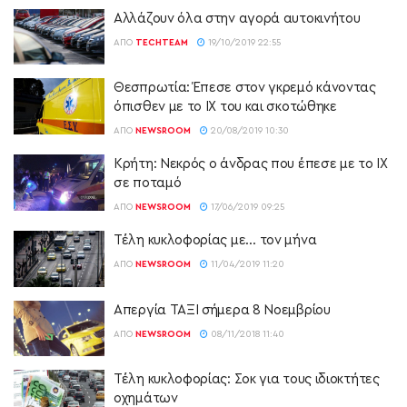
Αλλάζουν όλα στην αγορά αυτοκινήτου
ΑΠΌ
TECHTEAM
19/10/2019 22:55
Θεσπρωτία: Έπεσε στον γκρεμό κάνοντας
όπισθεν με το ΙΧ του και σκοτώθηκε
ΑΠΌ
NEWSROOM
20/08/2019 10:30
Κρήτη: Νεκρός ο άνδρας που έπεσε με το ΙΧ
σε ποταμό
ΑΠΌ
NEWSROOM
17/06/2019 09:25
Τέλη κυκλοφορίας με… τον μήνα
ΑΠΌ
NEWSROOM
11/04/2019 11:20
Απεργία ΤΑΞΙ σήμερα 8 Νοεμβρίου
ΑΠΌ
NEWSROOM
08/11/2018 11:40
Τέλη κυκλοφορίας: Σοκ για τους ιδιοκτήτες
οχημάτων