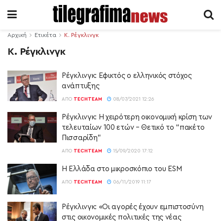
Αρχική
Ετικέτα
Κ. Ρέγκλινγκ
Κ. Ρέγκλινγκ
Ρέγκλινγκ: Εφικτός ο ελληνικός στόχος
ανάπτυξης
ΑΠΌ
TECHTEAM
08/07/2021 12:26
Ρέγκλινγκ: Η χειρότερη οικονομική κρίση των
τελευταίων 100 ετών – Θετικό το “πακέτο
Πισσαρίδη”
ΑΠΌ
TECHTEAM
15/09/2020 17:12
Η Ελλάδα στο μικροσκόπιο του ESM
ΑΠΌ
TECHTEAM
06/11/2019 11:17
Ρέγκλινγκ: «Οι αγορές έχουν εμπιστοσύνη
στις οικονομικές πολιτικές της νέας