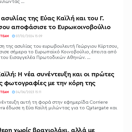
μιλώντας ...
ασυλίας της Εύας Καϊλή και του Γ.
σου αποφάσισε το Ευρωκοινοβούλιο
TEAM
07/02/2024 15:09
ση της ασυλίας του ευρωβουλευτή Γεώργιου Κύρτσου,
ισε σήμερα το Ευρωπαϊκό Κοινοβούλιο, έπειτα από
 του Εισαγγελέα Πρωτοδικών Αθηνών. ...
αϊλή: Η νέα συνέντευξη και οι πρώτες
ς φωτογραφίες με την κόρη της
TEAM
04/06/2023 15:11
νέντευξη αυτή τη φορά στην εφημερίδα Corriere
era έδωσε η Εύα Καϊλή μιλώντας για το Qatargate και
ερη χωρίς βραχιολάκι, αλλά με