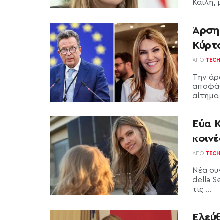
Καϊλή, 
Άρση 
Κύρτ
ΑΠΌ
TECH
Την άρ
αποφάσ
αίτημα
Εύα Κ
κοινέ
ΑΠΌ
TECH
Νέα συ
della S
τις ...
Ελεύθ