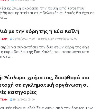
 Νέα κρίσιμη ακρόαση, την τρίτη από τότε που
θη και κρατείται στις βελγικές φυλακές θα έχει σε
α ...
ιά με την κόρη της η Εύα Καϊλή
TEAM
06/01/2023 19:20 - ΕΝΗΜΈΡΩΣΗ 07/01/2023 02:00
αιρία να συναντήσει την δύο ετών κόρη της είχε
 η ευρωβουλευτής Εύα Καϊλή, που παραμένει υπό
 στις ...
ή: Ξέπλυμα χρήματος, διαφθορά και
ετοχή σε εγκληματική οργάνωση οι
νές κατηγορίες
TEAM
11/12/2022 05:00
στικές είναι οι εξελίξεις γύρω από την έρευνα των