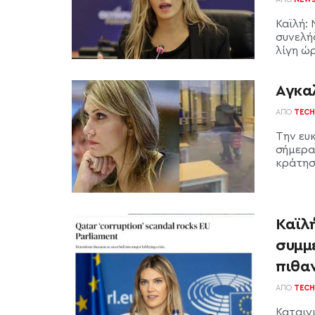
Καϊλή:
συνελήφ
λίγη ώρ
Αγκαλ
ΑΠΌ
TECH
Την ευκ
σήμερα
κράτηση
Καϊλ
συμμ
πιθα
ΑΠΌ
TECH
Καταιγι