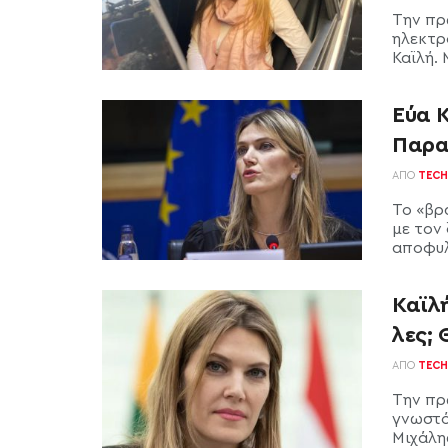
Την πρ
ηλεκτρ
Καϊλή. 
Εύα Κ
Παρα
ΑΠΌ
TECH
Το «βρ
με τον
αποφυλα
Καϊλ
λες; 
ΑΠΌ
TECH
Την πρώ
γνωστό
Μιχάλη