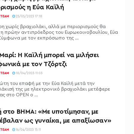
ορισμούς η Εύα Καϊλή
TEAM
25/05/2023 17:18
ρη χωρίς βραχιολάκι, αλλά με περιορισμούς θα
 η πρώην αντιπρόεδρος του Ευρωκοινοβουλίου, Εύα
 Σύμφωνα με τον εκπρόσωπο της ...
Μαρί: Η Καϊλή μπορεί να μιλήσει
ωνικά με τον Τζόρτζι
TEAM
18/04/2023 11:03
ώτη του επαφή με την Εύα Καϊλή μετά την
άκισή της με ηλεκτρονικό βραχιολάκι μετέφερε
ς στο OPEN ο ...
ή στο ΒΗΜΑ: «Με υποτίμησαν, με
έβαλαν ως γυναίκα, με απαξίωσαν»
TEAM
16/04/2023 15:11