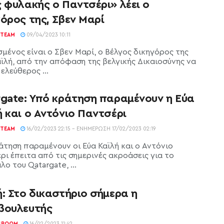
 φυλακής ο Παντσέρι» λέει ο
όρος της, Σβεν Μαρί
TEAM
09/04/2023 10:11
σμένος είναι ο Σβεν Μαρί, ο Βέλγος δικηγόρος της
αϊλή, από την απόφαση της βελγικής Δικαιοσύνης να
ελεύθερος ...
rgate: Υπό κράτηση παραμένουν η Εύα
 και ο Αντόνιο Παντσέρι
TEAM
16/02/2023 22:15 - ΕΝΗΜΈΡΩΣΗ 17/02/2023 02:19
άτηση παραμένουν οι Εύα Καϊλή και ο Αντόνιο
ρι έπειτα από τις σημερινές ακροάσεις για το
ο του Qatargate, ...
: Στο δικαστήριο σήμερα η
βουλευτής
SROOM
16/02/2023 11:42