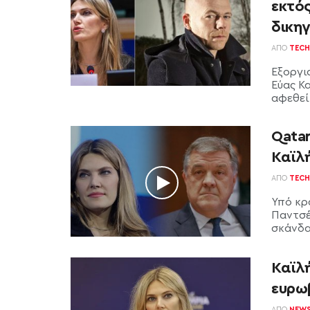
εκτός
δικηγ
ΑΠΌ
TECH
Εξοργι
Εύας Κ
αφεθεί 
Qata
Καϊλή
ΑΠΌ
TECH
Υπό κρ
Παντσέ
σκάνδαλ
Καϊλή
ευρω
ΑΠΌ
NEW