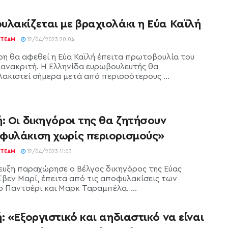
υλακίζεται με βραχιολάκι η Εύα Καϊλή
TEAM
12/04/2023 20:04
ρη θα αφεθεί η Εύα Καϊλή έπειτα πρωτοβουλία του
 ανακριτή. Η Ελληνίδα ευρωβουλευτής θα
ακιστεί σήμερα μετά από περισσότερους ...
: Οι δικηγόροι της θα ζητήσουν
φυλάκιση χωρίς περιορισμούς»
TEAM
12/04/2023 11:03
ευξη παραχώρησε ο Βέλγος δικηγόρος της Εύας
 Σβεν Μαρί, έπειτα από τις αποφυλακίσεις των
ο Παντσέρι και Μαρκ Ταραμπέλα. ...
: «Εξοργιστικό και αηδιαστικό να είναι