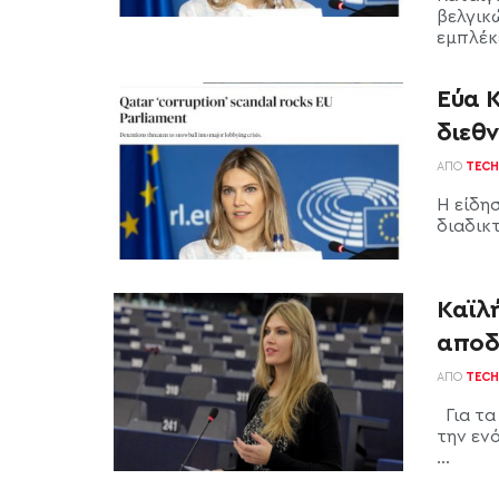
βελγικ
εμπλέκε
Εύα 
διεθν
ΑΠΌ
TECH
Η είδησ
διαδικτ
Καϊλ
αποδ
ΑΠΌ
TECH
Για τα
την εν
...