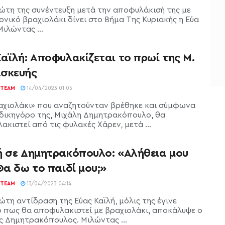
ώτη της συνέντευξη μετά την αποφυλάκισή της με
ονικό βραχιολάκι δίνει στο Βήμα Της Κυριακής η Εύα
Μιλώντας ...
αϊλή: Αποφυλακίζεται το πρωί της Μ.
σκευής
TEAM
14/04/2023 01:05
αχιολάκι» που αναζητούνταν βρέθηκε και σύμφωνα
 δικηγόρο της, Μιχάλη Δημητρακόπουλο, θα
κιστεί από τις φυλακές Χάρεν, μετά ...
ή σε Δημητρακόπουλο: «Αλήθεια μου
Θα δω το παιδί μου;»
TEAM
13/04/2023 04:14
τη αντίδραση της Εύας Καϊλή, μόλις της έγινε
 πως θα αποφυλακιστεί με βραχιολάκι, αποκάλυψε ο
ς Δημητρακόπουλος. Μιλώντας ...