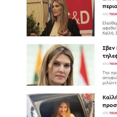
περι
ΑΠΌ
TECH
Ελεύθε
αφεθεί
Καϊλή.
Σβεν 
τηλεφ
ΑΠΌ
TECH
Την πρ
αποφυλ
μιλώντα
Καϊλ
προσ
ΑΠΌ
TECH