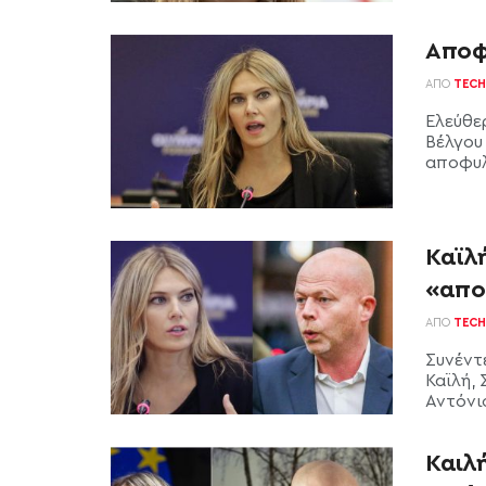
Αποφ
ΑΠΌ
TECH
Ελεύθε
Βέλγου
αποφυλ
Καϊλή
«απο
ΑΠΌ
TECH
Συνέντ
Καϊλή,
Αντόνι
Καιλή