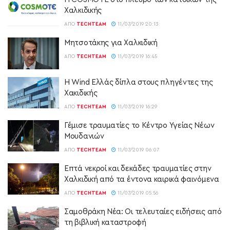
Χαλκιδικής
ΑΠΌ
TECHTEAM
11/07/2019 20:13
Μητσοτάκης για Χαλκιδική
ΑΠΌ
TECHTEAM
11/07/2019 16:45
Η Wind Ελλάς δίπλα στους πληγέντες της
Χακιδικής
ΑΠΌ
TECHTEAM
11/07/2019 16:29
Γέμισε τραυματίες το Κέντρο Υγείας Νέων
Μουδανιών
ΑΠΌ
TECHTEAM
11/07/2019 06:07
Επτά νεκροί και δεκάδες τραυματίες στην
Χαλκιδική από τα έντονα καιρικά φαινόμενα
ΑΠΌ
TECHTEAM
11/07/2019 05:56
Σαμοθράκη Νέα: Οι τελευταίες ειδήσεις από
τη βιβλική καταστροφή