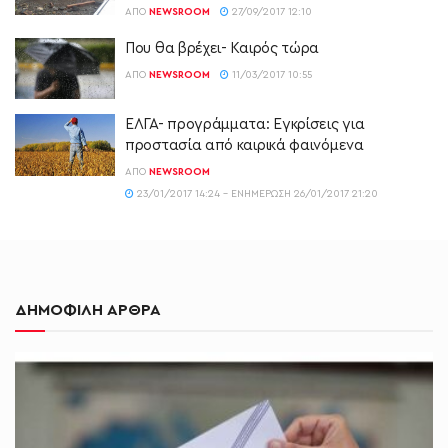
ΑΠΌ
NEWSROOM
27/09/2017 12:10
Που θα βρέχει- Καιρός τώρα
ΑΠΌ
NEWSROOM
11/03/2017 10:55
ΕΛΓΑ- προγράμματα: Εγκρίσεις για
προστασία από καιρικά φαινόμενα
ΑΠΌ
NEWSROOM
23/01/2017 14:24 - ΕΝΗΜΈΡΩΣΗ 26/01/2017 21:20
ΔΗΜΟΦΙΛΗ ΑΡΘΡΑ