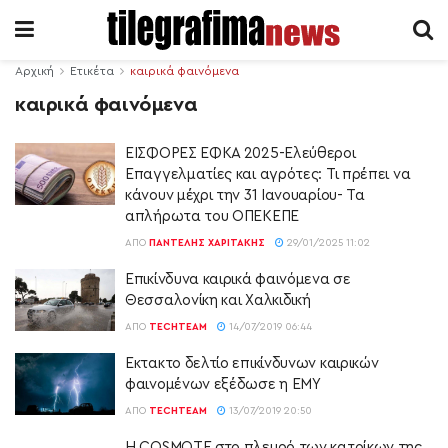
Αρχική
Ετικέτα
καιρικά φαινόμενα
καιρικά φαινόμενα
ΕΙΣΦΟΡΕΣ ΕΦΚΑ 2025-Ελεύθεροι
Επαγγελματίες και αγρότες: Τι πρέπει να
κάνουν μέχρι την 31 Ιανουαρίου- Τα
απλήρωτα του ΟΠΕΚΕΠΕ
ΑΠΌ
ΠΑΝΤΕΛΉΣ ΧΑΡΙΤΆΚΗΣ
29/01/2025 11:02
Επικίνδυνα καιρικά φαινόμενα σε
Θεσσαλονίκη και Χαλκιδική
ΑΠΌ
TECHTEAM
14/07/2019 06:44
Εκτακτο δελτίο επικίνδυνων καιρικών
φαινομένων εξέδωσε η ΕΜΥ
ΑΠΌ
TECHTEAM
13/07/2019 20:50
Η COSMOTE στο πλευρό των κατοίκων της